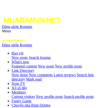
Đăng nhập
Register
Menu
Đăng nhập
Register
Rao vặt
New posts
Search forums
What's new
Featured content
New posts
New profile posts
Link Directory
New items
New comments
Latest reviews
Search link
directory
Mark read
Xem TV
Xổ số đây
Members
Current visitors
New profile posts
Search profile posts
Funny Game
Chuyển nhà Bình Dương