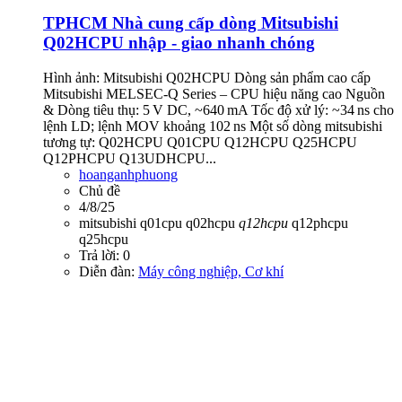
TPHCM
Nhà cung cấp dòng Mitsubishi
Q02HCPU nhập - giao nhanh chóng
Hình ảnh: Mitsubishi Q02HCPU Dòng sản phẩm cao cấp
Mitsubishi MELSEC‑Q Series – CPU hiệu năng cao Nguồn
& Dòng tiêu thụ: 5 V DC, ~640 mA Tốc độ xử lý: ~34 ns cho
lệnh LD; lệnh MOV khoảng 102 ns Một số dòng mitsubishi
tương tự: Q02HCPU Q01CPU Q12HCPU Q25HCPU
Q12PHCPU Q13UDHCPU...
hoanganhphuong
Chủ đề
4/8/25
mitsubishi
q01cpu
q02hcpu
q12hcpu
q12phcpu
q25hcpu
Trả lời: 0
Diễn đàn:
Máy công nghiệp, Cơ khí