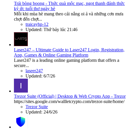
Trái bòng boong - Thức quà mộc mạc, ngọt thanh đánh thức
ký ức tuổi thơ ngày hè
Mỗi khi mùa hè mang theo cái nắng oi ả và những cơn mưa
chợt đến chợt...
traicayhp-12
Updated:
Thứ bảy lúc 21:46
Laser247 – Ultimate Guide to Laser247 Login, Registration,
App, Games & Online Gaming Platform
Laser247 is a leading online gaming platform that offers a
secure...
laseer247
Updated:
6/7/26
Trezor Suite (Official) | Desktop & Web Crypto App - Trezor
https://sites.google.com/wallletcrypto.com/trezor-suite/home/
Trezor Suite
Updated:
24/6/26