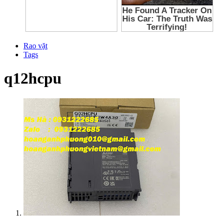
Rao vặt
Tags
q12hcpu