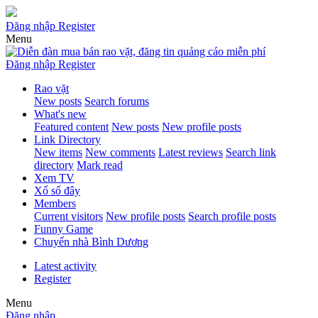
Đăng nhập
Register
Menu
Đăng nhập
Register
Rao vặt
New posts
Search forums
What's new
Featured content
New posts
New profile posts
Link Directory
New items
New comments
Latest reviews
Search link
directory
Mark read
Xem TV
Xổ số đây
Members
Current visitors
New profile posts
Search profile posts
Funny Game
Chuyển nhà Bình Dương
Latest activity
Register
Menu
Đăng nhập