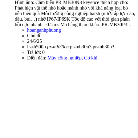
Hình ảnh: Cảm biến PR‑MB30N3 keyence thích hợp cho:
Phát hiện vật thể nhỏ hoặc mảnh nhỏ với khả năng loại bỏ
nền hiệu quả Môi trường công nghiệp harsh (nước áp lực cao,
dầu, bụi…) nhờ IP67/IP69K Tốc độ cao với thời gian phản
hồi cực nhanh ~0.5 ms Mã hàng tham khảo: PR-MB30P3...
hoanganhphuong
Chủ đề
24/6/25
lr-zh500n
pr-mb30cn
pr-mb30n3
pr-mb30p3
Trả lời: 0
Diễn đàn:
Máy công nghiệp, Cơ khí