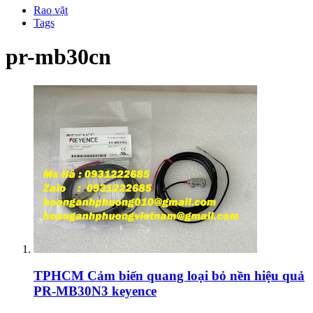
Rao vặt
Tags
pr-mb30cn
TPHCM
Cảm biến quang loại bỏ nền hiệu quả
PR-MB30N3 keyence