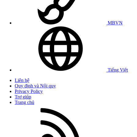
MBVN
Tiếng Việt
Liên hệ
Quy định và Nội quy
Privacy Policy
Trợ giúp
Trang chủ