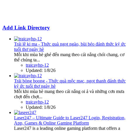
Add Link Directory
Trái lê ki ma - Thức quà ngọt ngào, bùi béo đánh thức ký ức
tuổi thơ ngày hè
Mỗi khi mùa hè ghé đến mang theo cái nắng chói chang, cơ
thể chúng ta...
traicayhp-12
Updated:
1/8/26
Trái bòng boong - Thức quà mộc mạc, ngọt thanh đánh thức
ký ức tuổi thơ ngày hè
Mỗi khi mùa hè mang theo cái nắng oi ả và những cơn mưa
chợt đến chợt...
traicayhp-12
Updated:
1/8/26
Laser247 – Ultimate Guide to Laser247 Login, Registration,
App, Games & Online Gaming Platform
Laser247 is a leading online gaming platform that offers a