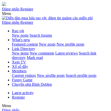
Đăng nhập
Register
Menu
Đăng nhập
Register
Rao vặt
New posts
Search forums
What's new
Featured content
New posts
New profile posts
Link Directory
New items
New comments
Latest reviews
Search link
directory
Mark read
Xem TV
Xổ số đây
Members
Current visitors
New profile posts
Search profile posts
Funny Game
Chuyển nhà Bình Dương
Latest activity
Register
Menu
Đăng nhập