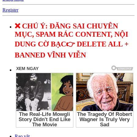
Register
❌ CHÚ Ý: ĐĂNG SAI CHUYÊN
MỤC, SPAM RÁC CONTENT, NỘI
DUNG CỜ BẠC👉 DELETE ALL +
BANNED VĨNH VIỄN
Rao vặt