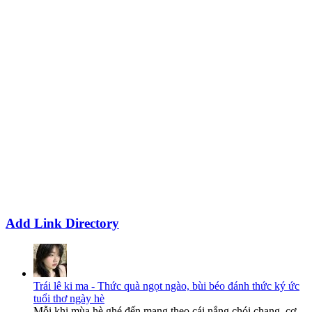
Add Link Directory
Trái lê ki ma - Thức quà ngọt ngào, bùi béo đánh thức ký ức
tuổi thơ ngày hè
Mỗi khi mùa hè ghé đến mang theo cái nắng chói chang, cơ