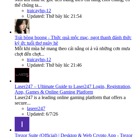
thể chúng ta...
traicayhp-12
Updated:
Thứ bảy lúc 21:54
Trái bòng boong - Thức quà mộc mạc, ngọt thanh đánh thức
ký ức tuổi thơ ngày hè
Mỗi khi mùa hè mang theo cái nắng oi ả và những cơn mưa
chợt đến chợt...
traicayhp-12
Updated:
Thứ bảy lúc 21:46
Laser247 – Ultimate Guide to Laser247 Login, Registration,
App, Games & Online Gaming Platform
Laser247 is a leading online gaming platform that offers a
secure...
laseer247
Updated:
6/7/26
Trezor Suite (Official) | Desktop & Web Crypto App - Trezor