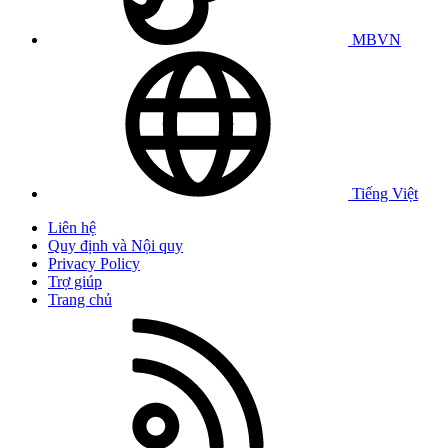
MBVN
Tiếng Việt
Liên hệ
Quy định và Nội quy
Privacy Policy
Trợ giúp
Trang chủ