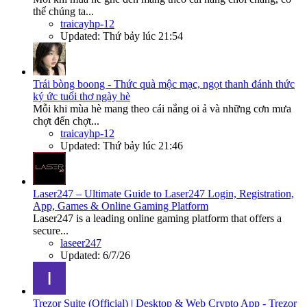
thể chúng ta...
traicayhp-12
Updated:
Thứ bảy lúc 21:54
Trái bòng boong - Thức quà mộc mạc, ngọt thanh đánh thức
ký ức tuổi thơ ngày hè
Mỗi khi mùa hè mang theo cái nắng oi ả và những cơn mưa
chợt đến chợt...
traicayhp-12
Updated:
Thứ bảy lúc 21:46
Laser247 – Ultimate Guide to Laser247 Login, Registration,
App, Games & Online Gaming Platform
Laser247 is a leading online gaming platform that offers a
secure...
laseer247
Updated:
6/7/26
Trezor Suite (Official) | Desktop & Web Crypto App - Trezor