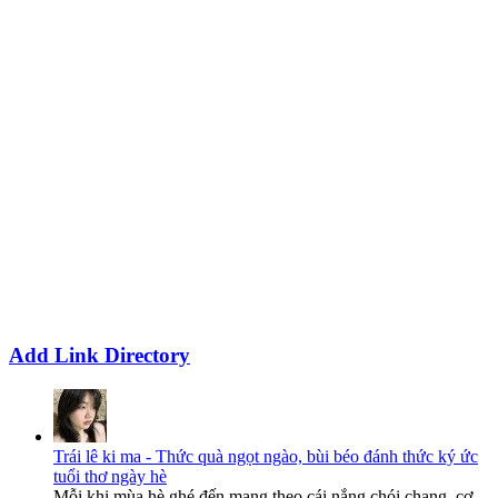
Add Link Directory
Trái lê ki ma - Thức quà ngọt ngào, bùi béo đánh thức ký ức
tuổi thơ ngày hè
Mỗi khi mùa hè ghé đến mang theo cái nắng chói chang, cơ