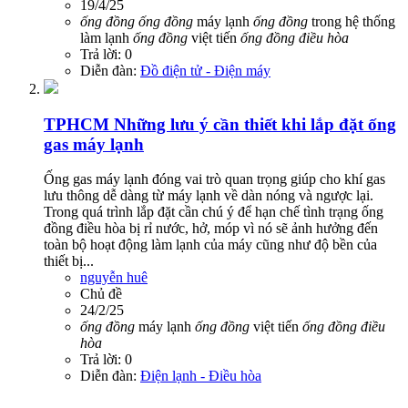
19/4/25
ống
đồng
ống
đồng
máy lạnh
ống
đồng
trong hệ thống
làm lạnh
ống
đồng
việt tiến
ống
đồng
điều
hòa
Trả lời: 0
Diễn đàn:
Đồ điện tử - Điện máy
TPHCM
Những lưu ý cần thiết khi lắp đặt ống
gas máy lạnh
Ống gas máy lạnh đóng vai trò quan trọng giúp cho khí gas
lưu thông dễ dàng từ máy lạnh về dàn nóng và ngược lại.
Trong quá trình lắp đặt cần chú ý để hạn chế tình trạng ống
đồng điều hòa bị rỉ nước, hở, móp vì nó sẽ ảnh hưởng đến
toàn bộ hoạt động làm lạnh của máy cũng như độ bền của
thiết bị...
nguyễn huê
Chủ đề
24/2/25
ống
đồng
máy lạnh
ống
đồng
việt tiến
ống
đồng
điều
hòa
Trả lời: 0
Diễn đàn:
Điện lạnh - Điều hòa