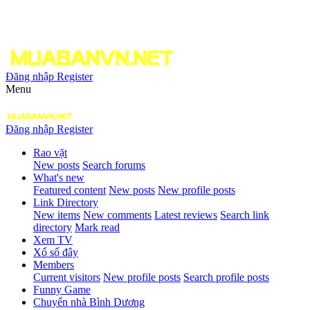
Đăng nhập
Register
Menu
Đăng nhập
Register
Rao vặt
New posts
Search forums
What's new
Featured content
New posts
New profile posts
Link Directory
New items
New comments
Latest reviews
Search link
directory
Mark read
Xem TV
Xổ số đây
Members
Current visitors
New profile posts
Search profile posts
Funny Game
Chuyển nhà Bình Dương