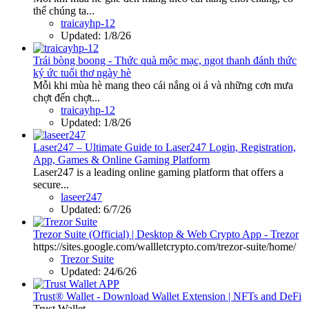
thể chúng ta...
traicayhp-12
Updated:
1/8/26
Trái bòng boong - Thức quà mộc mạc, ngọt thanh đánh thức
ký ức tuổi thơ ngày hè
Mỗi khi mùa hè mang theo cái nắng oi ả và những cơn mưa
chợt đến chợt...
traicayhp-12
Updated:
1/8/26
Laser247 – Ultimate Guide to Laser247 Login, Registration,
App, Games & Online Gaming Platform
Laser247 is a leading online gaming platform that offers a
secure...
laseer247
Updated:
6/7/26
Trezor Suite (Official) | Desktop & Web Crypto App - Trezor
https://sites.google.com/wallletcrypto.com/trezor-suite/home/
Trezor Suite
Updated:
24/6/26
Trust® Wallet - Download Wallet Extension | NFTs and DeFi
Trust Wallet