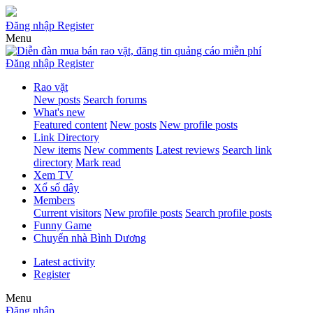
Đăng nhập
Register
Menu
Đăng nhập
Register
Rao vặt
New posts
Search forums
What's new
Featured content
New posts
New profile posts
Link Directory
New items
New comments
Latest reviews
Search link
directory
Mark read
Xem TV
Xổ số đây
Members
Current visitors
New profile posts
Search profile posts
Funny Game
Chuyển nhà Bình Dương
Latest activity
Register
Menu
Đăng nhập