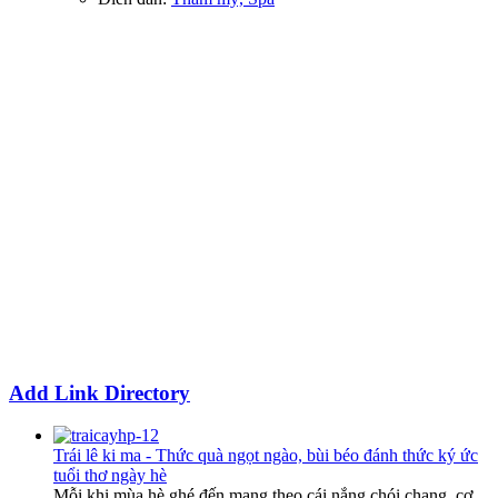
Add Link Directory
Trái lê ki ma - Thức quà ngọt ngào, bùi béo đánh thức ký ức
tuổi thơ ngày hè
Mỗi khi mùa hè ghé đến mang theo cái nắng chói chang, cơ