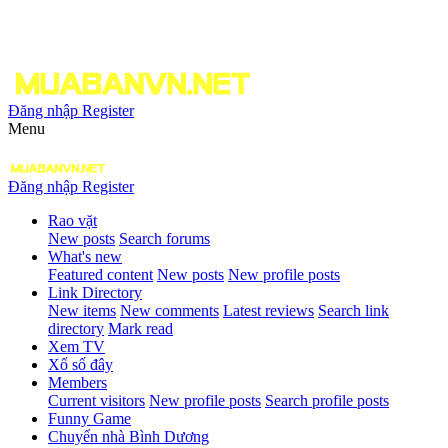
Đăng nhập
Register
Menu
Đăng nhập
Register
Rao vặt
New posts
Search forums
What's new
Featured content
New posts
New profile posts
Link Directory
New items
New comments
Latest reviews
Search link
directory
Mark read
Xem TV
Xổ số đây
Members
Current visitors
New profile posts
Search profile posts
Funny Game
Chuyển nhà Bình Dương