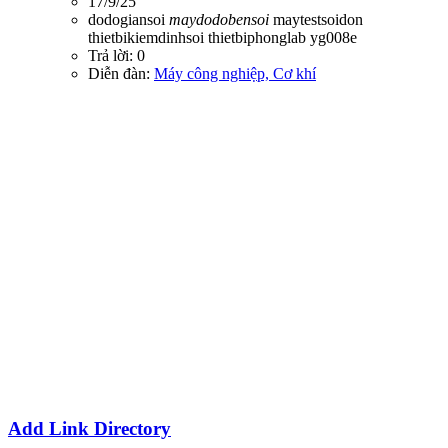
17/9/25
dodogiansoi
maydodobensoi
maytestsoidon
thietbikiemdinhsoi
thietbiphonglab
yg008e
Trả lời: 0
Diễn đàn:
Máy công nghiệp, Cơ khí
Add Link Directory