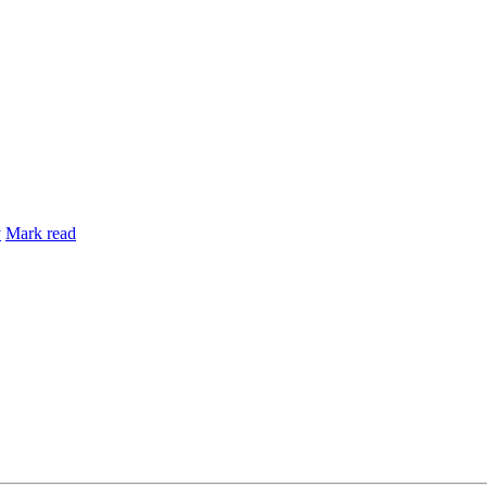
y
Mark read