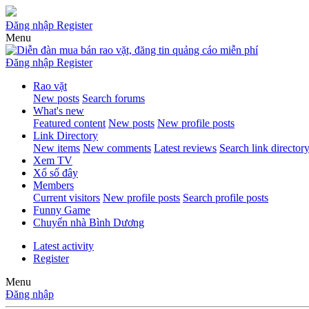
Đăng nhập
Register
Menu
Đăng nhập
Register
Rao vặt
New posts
Search forums
What's new
Featured content
New posts
New profile posts
Link Directory
New items
New comments
Latest reviews
Search link director
Xem TV
Xổ số đây
Members
Current visitors
New profile posts
Search profile posts
Funny Game
Chuyển nhà Bình Dương
Latest activity
Register
Menu
Đăng nhập