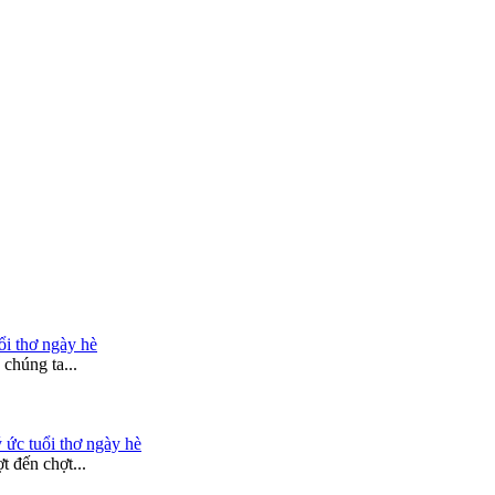
ổi thơ ngày hè
chúng ta...
 ức tuổi thơ ngày hè
 đến chợt...