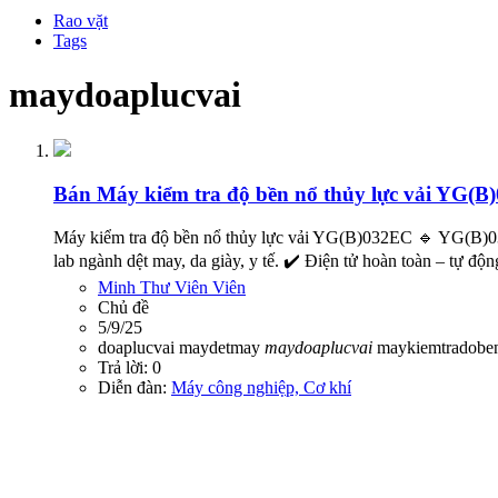
Rao vặt
Tags
maydoaplucvai
Bán
Máy kiểm tra độ bền nổ thủy lực vải YG(
Máy kiểm tra độ bền nổ thủy lực vải YG(B)032EC 🔹 YG(B)032
lab ngành dệt may, da giày, y tế. ✔️ Điện tử hoàn toàn – tự độn
Minh Thư Viên Viên
Chủ đề
5/9/25
doaplucvai
maydetmay
maydoaplucvai
maykiemtradob
Trả lời: 0
Diễn đàn:
Máy công nghiệp, Cơ khí