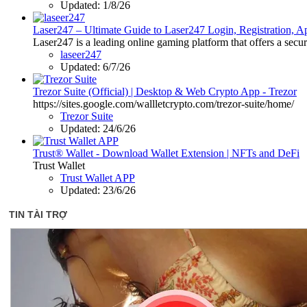
Updated:
1/8/26
Laser247 – Ultimate Guide to Laser247 Login, Registration,
Laser247 is a leading online gaming platform that offers a secur
laseer247
Updated:
6/7/26
Trezor Suite (Official) | Desktop & Web Crypto App - Trezor
https://sites.google.com/wallletcrypto.com/trezor-suite/home/
Trezor Suite
Updated:
24/6/26
Trust® Wallet - Download Wallet Extension | NFTs and DeFi
Trust Wallet
Trust Wallet APP
Updated:
23/6/26