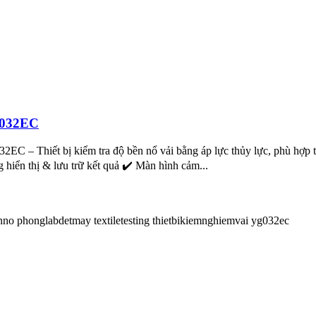
B)032EC
EC – Thiết bị kiểm tra độ bền nổ vải bằng áp lực thủy lực, phù hợ
g hiển thị & lưu trữ kết quả ✔️ Màn hình cảm...
enno
phonglabdetmay
textiletesting
thietbikiemnghiemvai
yg032ec