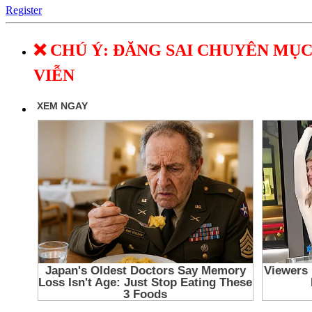
Register
❌ CHÚ Ý: ĐĂNG SAI CHUYÊN MỤC
VIỄN