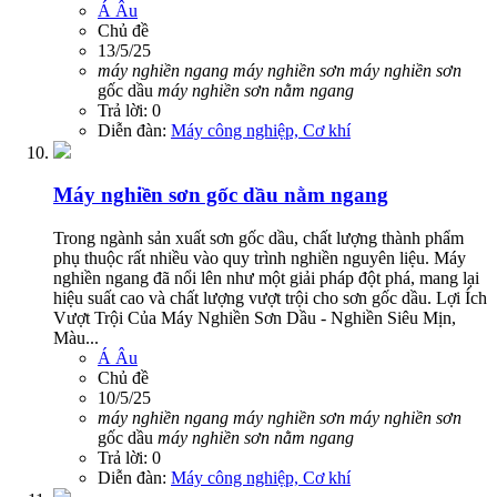
Á Âu
Chủ đề
13/5/25
máy
nghiền
ngang
máy
nghiền
sơn
máy
nghiền
sơn
gốc dầu
máy
nghiền
sơn
nằm
ngang
Trả lời: 0
Diễn đàn:
Máy công nghiệp, Cơ khí
Máy nghiền sơn gốc dầu nằm ngang
Trong ngành sản xuất sơn gốc dầu, chất lượng thành phẩm
phụ thuộc rất nhiều vào quy trình nghiền nguyên liệu. Máy
nghiền ngang đã nổi lên như một giải pháp đột phá, mang lại
hiệu suất cao và chất lượng vượt trội cho sơn gốc dầu. Lợi Ích
Vượt Trội Của Máy Nghiền Sơn Dầu - Nghiền Siêu Mịn,
Màu...
Á Âu
Chủ đề
10/5/25
máy
nghiền
ngang
máy
nghiền
sơn
máy
nghiền
sơn
gốc dầu
máy
nghiền
sơn
nằm
ngang
Trả lời: 0
Diễn đàn:
Máy công nghiệp, Cơ khí