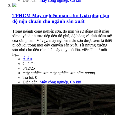
Diễn đàn:
Máy công nghiệp, Cơ khí
TPHCM
Máy nghiền màu sơn: Giải pháp tạo
độ mịn chuẩn cho ngành sản xuất
Trong ngành công nghiệp sơn, độ mịn và sự đồng nhất màu
sắc quyết định trực tiếp đến độ phủ, độ bóng và tính thẩm mỹ
của sản phẩm. Vì vậy, máy nghiền màu sơn được xem là thiết
bị cốt lõi trong mọi dây chuyền sản xuất. Từ những xưởng
sơn nhỏ cho đến các nhà máy quy mô lớn, việc đầu tư một
hệ...
Á Âu
Chủ đề
3/12/25
máy
nghiền
sơn
máy
nghiền
sơn
nằm
ngang
Trả lời: 0
Diễn đàn:
Máy công nghiệp, Cơ khí