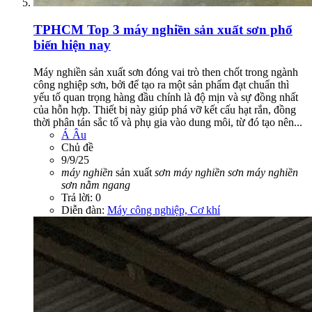
TPHCM
Top 3 máy nghiền sản xuất sơn phổ
biến hiện nay
Máy nghiền sản xuất sơn đóng vai trò then chốt trong ngành
công nghiệp sơn, bởi để tạo ra một sản phẩm đạt chuẩn thì
yếu tố quan trọng hàng đầu chính là độ mịn và sự đồng nhất
của hỗn hợp. Thiết bị này giúp phá vỡ kết cấu hạt rắn, đồng
thời phân tán sắc tố và phụ gia vào dung môi, từ đó tạo nên...
Á Âu
Chủ đề
9/9/25
máy
nghiền
sản xuất
sơn
máy
nghiền
sơn
máy
nghiền
sơn
nằm
ngang
Trả lời: 0
Diễn đàn:
Máy công nghiệp, Cơ khí