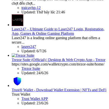
chợt đến chợt...
traicayhp-12
Updated:
Thứ bảy lúc 21:46
Laser247 – Ultimate Guide to Laser247 Login, Registration,
App, Games & Online Gaming Platform
Laser247 is a leading online gaming platform that offers a
secure...
laseer247
Updated:
6/7/26
Trezor Suite (Official) | Desktop & Web Crypto App - Trezor
https://sites.google.com/wallletcrypto.com/trezor-suite/home/
Trezor Suite
Updated:
24/6/26
Trust® Wallet - Download Wallet Extension | NFTs and DeFi
Trust Wallet
Trust Wallet APP
Updated:
23/6/26