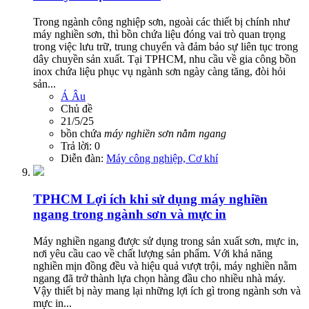
Trong ngành công nghiệp sơn, ngoài các thiết bị chính như
máy nghiền sơn, thì bồn chứa liệu đóng vai trò quan trọng
trong việc lưu trữ, trung chuyển và đảm bảo sự liên tục trong
dây chuyền sản xuất. Tại TPHCM, nhu cầu về gia công bồn
inox chứa liệu phục vụ ngành sơn ngày càng tăng, đòi hỏi
sản...
Á Âu
Chủ đề
21/5/25
bồn chứa
máy
nghiền
sơn
nằm
ngang
Trả lời: 0
Diễn đàn:
Máy công nghiệp, Cơ khí
TPHCM
Lợi ích khi sử dụng máy nghiền
ngang trong ngành sơn và mực in
Máy nghiền ngang được sử dụng trong sản xuất sơn, mực in,
nơi yêu cầu cao về chất lượng sản phẩm. Với khả năng
nghiền mịn đồng đều và hiệu quả vượt trội, máy nghiền nằm
ngang đã trở thành lựa chọn hàng đầu cho nhiều nhà máy.
Vậy thiết bị này mang lại những lợi ích gì trong ngành sơn và
mực in...