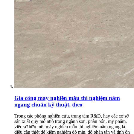
Gia công máy nghiền mẫu thí nghiệm nằm
ngang chuẩn kỹ thuật, theo
Trong các phòng nghiên cứu, trung tâm R&D, hay các cơ sở
sản xuất quy mô nhỏ trong ngành sơn, phân bón, mỹ phẩm,
việc sở hữu một máy nghiền mẫu thí nghiệm nằm ngang là
điều cần thiết để kiểm nghiệm độ mịn, độ phân tán và tính ổn