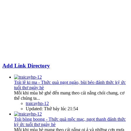
Add Link Directory
Trái lê ki ma - Thức quà ngọt ngào, bùi béo đánh thức ký ức
tuổi thơ ngày hè
Mỗi khi mùa hè ghé đến mang theo cái nắng chói chang, cơ
thể chúng ta...
traicayhp-12
Updated:
Thứ bảy lúc 21:54
Trái bòng boong - Thức quà mộc mạc, ngọt thanh đánh thức
ký ức tuổi thơ ngày hè
Mỗi khi mùa hè mang theo cái nắng oi ả và những cơn mưa