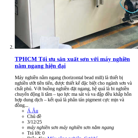
TPHCM
Tối ưu sản xuất sơn với máy nghiền
nằm ngang hiện đại
Máy nghiền nằm ngang (horizontal bead mill) là thiết bị
nghiền ướt tiên tiến, được thiết kế đặc biệt cho ngành sơn và
chất phủ. Với buồng nghiền đặt ngang, hệ quả là bi nghiền
chuyển động li tâm – tạo lực ma sát và va đập đều khắp hỗn
hợp dung dịch – kết quả là phân tán pigment cực mịn và
đồng...
Á Âu
Chủ đề
3/12/25
máy
nghiền
sơn
máy
nghiền
sơn
nằm
ngang
Trả lời: 0