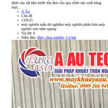
định của vật liệu trước khi đưa vào quy trình sản xuất hàng
loạt...
Á Âu
Chủ đề
13/9/25
máy
nghiền
mẫu thí nghiệm
máy
nghiền
phân bón
máy
nghiền
sơn
nằm
ngang
Trả lời: 0
Diễn đàn:
Máy công nghiệp, Cơ khí