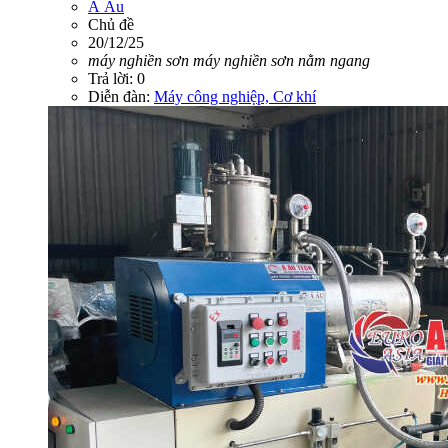
Á Âu
Chủ đề
20/12/25
máy
nghiền
sơn
máy
nghiền
sơn
nằm
ngang
Trả lời: 0
Diễn đàn:
Máy công nghiệp, Cơ khí