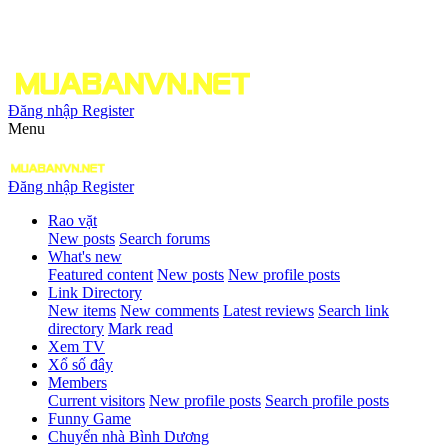
Đăng nhập
Register
Menu
Đăng nhập
Register
Rao vặt
New posts
Search forums
What's new
Featured content
New posts
New profile posts
Link Directory
New items
New comments
Latest reviews
Search link
directory
Mark read
Xem TV
Xổ số đây
Members
Current visitors
New profile posts
Search profile posts
Funny Game
Chuyển nhà Bình Dương