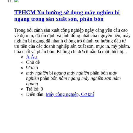
TPHCM
Xu hướng sử dụng máy nghiền bi
ngang trong sản xuất sơn, phân bón
Trong bối cảnh sản xuất công nghiệp ngày càng yêu cầu cao
về độ mịn, độ ổn định và tính đồng nhất của nguyên liệu, máy
nghiền bi ngang đã nhanh chóng trở thành xu hướng đầu tư
ưu tiên của các doanh nghiệp sản xuất sơn, mực in, mỹ phẩm,
hóa chất và phân bón. Không chỉ đơn thuần là một thiết bị...
Á Âu
Chủ đề
9/5/25
máy
nghiền
bi
ngang
máy
nghiền
phân bón
máy
nghiền
phân bón
nằm
ngang
máy
nghiền
sơn
nằm
ngang
Trả lời: 0
Diễn đàn:
Máy công nghiệp, Cơ khí