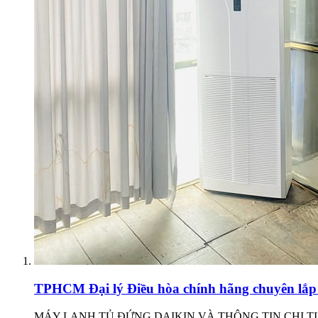
TPHCM
Đại lý Điều hòa chính hãng chuyên lắ
MÁY LẠNH TỦ ĐỨNG DAIKIN VÀ THÔNG TIN CHI TIẾT • Các sả