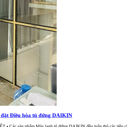
p đặt Điều hòa tủ đứng DAIKIN
n phẩm Máy lạnh tủ đứng DAIKIN đều tuân thủ các tiêu chuẩn ch