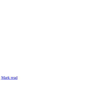
y
Mark read