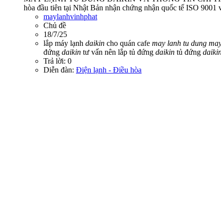
hòa đầu tiên tại Nhật Bản nhận chứng nhận quốc tế ISO 9001 về
maylanhvinhphat
Chủ đề
18/7/25
lắp máy lạnh
daikin
cho quán cafe
may
lanh
tu
dung
ma
đứng
daikin
tư vấn nên lắp tủ đứng
daikin
tủ đứng
daiki
Trả lời: 0
Diễn đàn:
Điện lạnh - Điều hòa