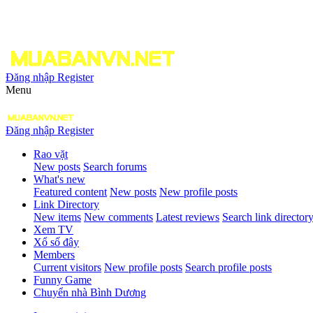
Đăng nhập
Register
Menu
Đăng nhập
Register
Rao vặt
New posts
Search forums
What's new
Featured content
New posts
New profile posts
Link Directory
New items
New comments
Latest reviews
Search link director
Xem TV
Xổ số đây
Members
Current visitors
New profile posts
Search profile posts
Funny Game
Chuyển nhà Bình Dương