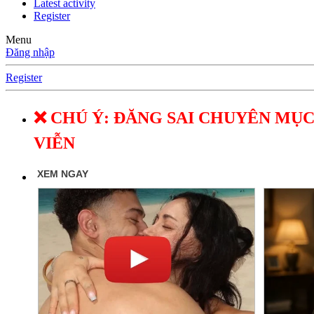
Latest activity
Register
Menu
Đăng nhập
Register
❌ CHÚ Ý: ĐĂNG SAI CHUYÊN MỤC
VIỄN