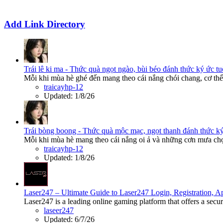
Add Link Directory
Trái lê ki ma - Thức quà ngọt ngào, bùi béo đánh thức ký ức tu
Mỗi khi mùa hè ghé đến mang theo cái nắng chói chang, cơ thể 
traicayhp-12
Updated:
1/8/26
Trái bòng boong - Thức quà mộc mạc, ngọt thanh đánh thức ký
Mỗi khi mùa hè mang theo cái nắng oi ả và những cơn mưa chợt
traicayhp-12
Updated:
1/8/26
Laser247 – Ultimate Guide to Laser247 Login, Registration,
Laser247 is a leading online gaming platform that offers a secur
laseer247
Updated:
6/7/26