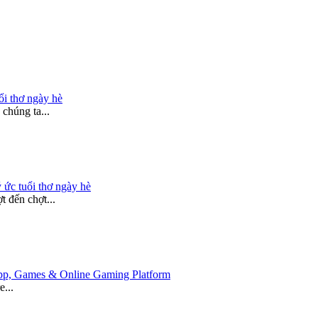
ổi thơ ngày hè
chúng ta...
 ức tuổi thơ ngày hè
 đến chợt...
 App, Games & Online Gaming Platform
e...