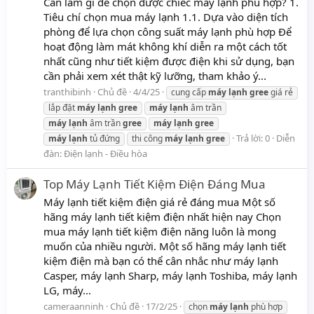
Cần làm gì để chọn được chiếc máy lạnh phù hợp? 1.
Tiêu chí chọn mua máy lạnh 1.1. Dựa vào diện tích
phòng để lựa chọn công suất máy lạnh phù hợp Để
hoạt động làm mát không khí diễn ra một cách tốt
nhất cũng như tiết kiệm được điện khi sử dụng, bạn
cần phải xem xét thật kỹ lưỡng, tham khảo ý...
tranthibinh
Chủ đề
4/4/25
cung cấp
máy
lạnh
gree
giá rẻ
lắp đặt
máy
lạnh
gree
máy
lạnh
âm trần
máy
lạnh
âm trần
gree
máy
lạnh
gree
Trả lời: 0
Diễn
máy
lạnh
tủ đứng
thi công
máy
lạnh
gree
đàn:
Điện lạnh - Điều hòa
Top Máy Lạnh Tiết Kiệm Điện Đáng Mua
Máy lạnh tiết kiệm điện giá rẻ đáng mua Một số
hãng máy lạnh tiết kiệm điện nhất hiện nay Chọn
mua máy lạnh tiết kiệm điện năng luôn là mong
muốn của nhiều người. Một số hãng máy lạnh tiết
kiệm điện mà bạn có thể cân nhắc như máy lạnh
Casper, máy lạnh Sharp, máy lạnh Toshiba, máy lạnh
LG, máy...
cameraanninh
Chủ đề
17/2/25
chọn
máy
lạnh
phù hợp