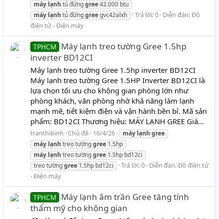
máy
lạnh
tủ đứng
gree
42.000 btu
Trả lời: 0
Diễn đàn:
Đồ
máy
lạnh
tủ đứng
gree
gvc42alxh
điện tử - Điện máy
Máy lạnh treo tường Gree 1.5hp
TPHCM
inverter BD12CI
Máy lạnh treo tường Gree 1.5hp inverter BD12CI
Máy lạnh treo tường Gree 1.5HP Inverter BD12CI là
lựa chọn tối ưu cho không gian phòng lớn như
phòng khách, văn phòng nhờ khả năng làm lạnh
mạnh mẽ, tiết kiệm điện và vận hành bền bỉ. Mã sản
phẩm: BD12CI Thương hiệu: MÁY LẠNH GREE Giá...
tranthibinh
Chủ đề
16/4/26
máy
lạnh
gree
máy
lạnh
treo tường
gree
1.5hp
máy
lạnh
treo tường
gree
1.5hp bd12ci
Trả lời: 0
Diễn đàn:
Đồ điện tử
treo tường
gree
1.5hp bd12ci
- Điện máy
Máy lạnh âm trần Gree tăng tính
TPHCM
thẩm mỹ cho không gian