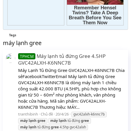
Tags
máy lạnh gree
Máy lạnh tủ đứng Gree 4.5HP
TPHCM
GVC42ALXH-K6NNC7B
Máy Lạnh Tủ Đứng Gree GVC42ALXH-K6NNC7B Chia
sẻFacebookTwitterEmail Máy lạnh tủ đứng Gree
GVC42ALXH-K6NNC7B là dòng máy lạnh 1 chiều
công suất 42.000 BTU (4.5HP), phù hợp cho không
gian từ 50 – 60m² như phòng khách, văn phòng
hoặc cửa hàng. Mã sản phẩm: GVC42ALXH-
K6NNC7B Thương hiệu: MÁY...
tranthibinh
Chủ đề
20/4/26
gvc42alxh-k6nnc7b
máy
lạnh
gree
máy
lạnh
tủ đứng
gree
máy
lạnh
tủ đứng
gree
4.5hp gvc42alxh