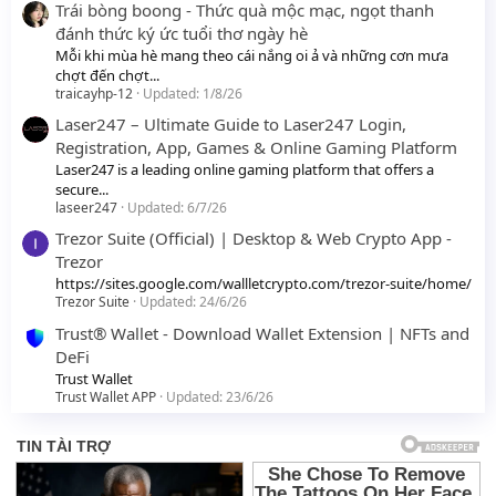
Trái bòng boong - Thức quà mộc mạc, ngọt thanh
đánh thức ký ức tuổi thơ ngày hè
Mỗi khi mùa hè mang theo cái nắng oi ả và những cơn mưa
chợt đến chợt...
traicayhp-12
Updated:
1/8/26
Laser247 – Ultimate Guide to Laser247 Login,
Registration, App, Games & Online Gaming Platform
Laser247 is a leading online gaming platform that offers a
secure...
laseer247
Updated:
6/7/26
Trezor Suite (Official) | Desktop & Web Crypto App -
Trezor
https://sites.google.com/wallletcrypto.com/trezor-suite/home/
Trezor Suite
Updated:
24/6/26
Trust® Wallet - Download Wallet Extension | NFTs and
DeFi
Trust Wallet
Trust Wallet APP
Updated:
23/6/26