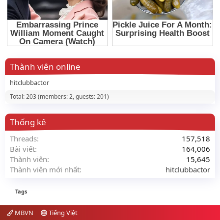
Thành viên online
hitclubbactor
Total: 203 (members: 2, guests: 201)
Thống kê
Threads
157,518
Bài viết
164,006
Thành viên
15,645
Thành viên mới nhất
hitclubbactor
Tags
MBVN
Tiếng Việt