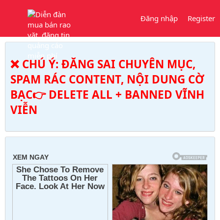
Đăng nhập
Register
❌ CHÚ Ý: ĐĂNG SAI CHUYÊN MỤC,
SPAM RÁC CONTENT, NỘI DUNG CỜ
BẠC👉 DELETE ALL + BANNED VĨNH
VIỄN