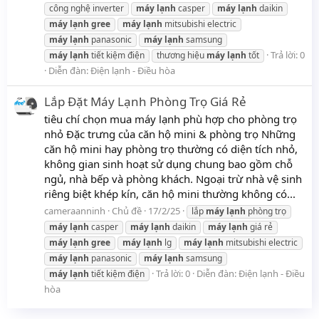
công nghệ inverter
máy
lạnh
casper
máy
lạnh
daikin
máy
lạnh
gree
máy
lạnh
mitsubishi electric
máy
lạnh
panasonic
máy
lạnh
samsung
Trả lời: 0
máy
lạnh
tiết kiệm điện
thương hiệu
máy
lạnh
tốt
Diễn đàn:
Điện lạnh - Điều hòa
Lắp Đặt Máy Lạnh Phòng Trọ Giá Rẻ
tiêu chí chọn mua máy lạnh phù hợp cho phòng trọ
nhỏ Đặc trưng của căn hộ mini & phòng trọ Những
căn hộ mini hay phòng trọ thường có diện tích nhỏ,
không gian sinh hoạt sử dụng chung bao gồm chỗ
ngủ, nhà bếp và phòng khách. Ngoại trừ nhà vệ sinh
riêng biệt khép kín, căn hộ mini thường không có...
cameraanninh
Chủ đề
17/2/25
lắp
máy
lạnh
phòng trọ
máy
lạnh
casper
máy
lạnh
daikin
máy
lạnh
giá rẻ
máy
lạnh
gree
máy
lạnh
lg
máy
lạnh
mitsubishi electric
máy
lạnh
panasonic
máy
lạnh
samsung
Trả lời: 0
Diễn đàn:
Điện lạnh - Điều
máy
lạnh
tiết kiệm điện
hòa