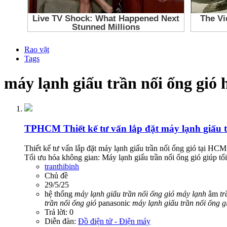
Rao vặt
Tags
máy lạnh giấu trần nối ống gió
TPHCM
Thiết kế tư vấn lắp đặt máy lạnh giấu 
Thiết kế tư vấn lắp đặt máy lạnh giấu trần nối ống gió tại HCM
Tối ưu hóa không gian: Máy lạnh giấu trần nối ống gió giúp tố
tranthibinh
Chủ đề
29/5/25
hệ thống
máy
lạnh
giấu
trần
nối
ống
gió
máy
lạnh
âm
tr
trần
nối
ống
gió
panasonic
máy
lạnh
giấu
trần
nối
ống
g
Trả lời: 0
Diễn đàn:
Đồ điện tử - Điện máy