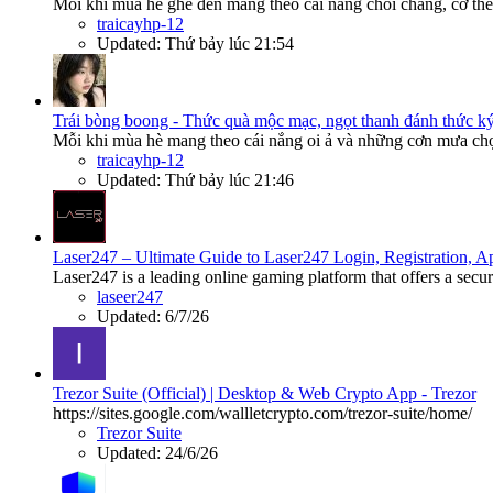
Mỗi khi mùa hè ghé đến mang theo cái nắng chói chang, cơ thể 
traicayhp-12
Updated:
Thứ bảy lúc 21:54
Trái bòng boong - Thức quà mộc mạc, ngọt thanh đánh thức ký
Mỗi khi mùa hè mang theo cái nắng oi ả và những cơn mưa chợt
traicayhp-12
Updated:
Thứ bảy lúc 21:46
Laser247 – Ultimate Guide to Laser247 Login, Registration,
Laser247 is a leading online gaming platform that offers a secur
laseer247
Updated:
6/7/26
Trezor Suite (Official) | Desktop & Web Crypto App - Trezor
https://sites.google.com/wallletcrypto.com/trezor-suite/home/
Trezor Suite
Updated:
24/6/26