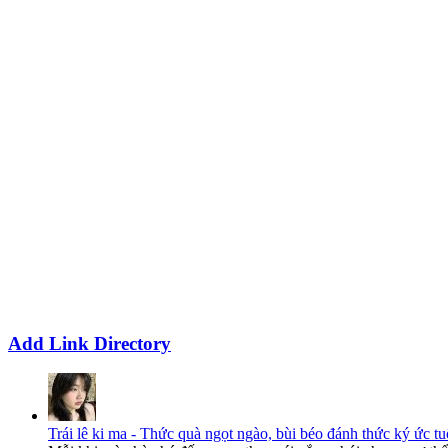
Add Link Directory
Trái lê ki ma - Thức quà ngọt ngào, bùi béo đánh thức ký ức tu