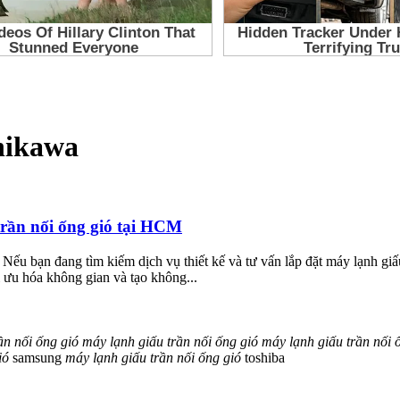
 hikawa
trần nối ống gió tại HCM
 Nếu bạn đang tìm kiếm dịch vụ thiết kế và tư vấn lắp đặt máy lạnh giấu
i ưu hóa không gian và tạo không...
ần
nối
ống
gió
máy
lạnh
giấu
trần
nối
ống
gió
máy
lạnh
giấu
trần
nối
ió
samsung
máy
lạnh
giấu
trần
nối
ống
gió
toshiba