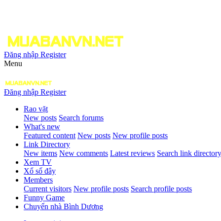
Đăng nhập
Register
Menu
Đăng nhập
Register
Rao vặt
New posts
Search forums
What's new
Featured content
New posts
New profile posts
Link Directory
New items
New comments
Latest reviews
Search link director
Xem TV
Xổ số đây
Members
Current visitors
New profile posts
Search profile posts
Funny Game
Chuyển nhà Bình Dương