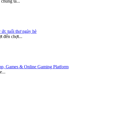
chúng ta...
 ức tuổi thơ ngày hè
 đến chợt...
 App, Games & Online Gaming Platform
e...