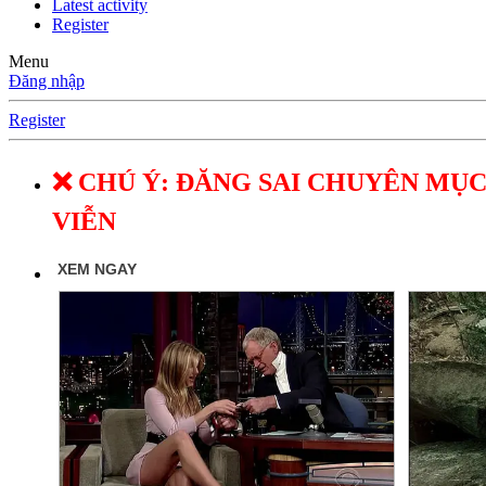
Latest activity
Register
Menu
Đăng nhập
Register
❌ CHÚ Ý: ĐĂNG SAI CHUYÊN MỤC
VIỄN