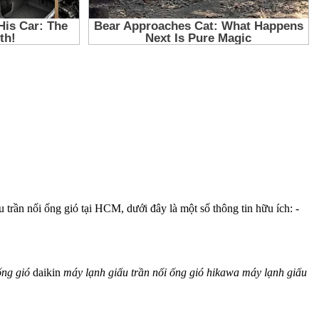
 trần nối ống gió tại HCM, dưới đây là một số thông tin hữu ích: -
ống
gió
daikin
máy
lạnh
giấu
trần
nối
ống
gió
hikawa
máy
lạnh
giấu