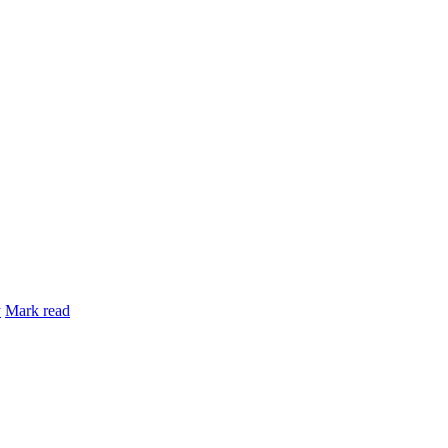
y
Mark read