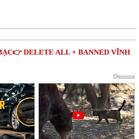
BẠC👉 DELETE ALL + BANNED VĨNH