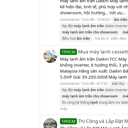
máy lạnh âm trần Daikin Máy lạnh
kế hiện đại, tinh tế, phù hợp với
showroom, hội trường… Với ưu...
tranthibinh
Chủ đề
12/9/25
âm
trần
lắp đặt
máy
lạnh
âm
trần
daikin inverter
máy
lạnh
âm
trần
cho
showroom
má
Trả lời: 0
Diễn đàn:
điều hoà
âm
trần
Mua máy lạnh cassette
TPHCM
Máy lạnh âm trần Daikin FCC Má
không inverter, 8 hướng thổi, 3
Malaysia Hãng sản xuất: Daikin B
5.0HP Giá: 39.200.000đ Máy lạnh â
tranthibinh
Chủ đề
4/7/25
biệt thự
lắp đặt
máy
lạnh
âm
trần
daikin inverter
máy
lạnh
âm
trần
cho
showroom
má
thi công hệ thống
lạnh
trung tâm vrv daik
máy
Thi Công và Lắp Đặt M
TPHCM