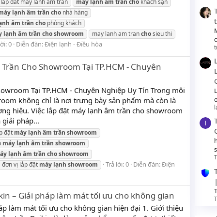
 lap dat may lanh am tran
máy
lạnh
âm
trần
cho
khách sạn
máy
lạnh
âm
trần
cho
nhà hàng
ạnh
âm
trần
cho
phòng khách
y
lạnh
âm
trần
cho
showroom
may lanh am tran
cho
sieu thi
ời: 0
Diễn đàn:
Điện lạnh - Điều hòa
t
 Trần Cho Showroom Tại TP.HCM - Chuyên
owroom Tại TP.HCM - Chuyên Nghiệp Uy Tín Trong môi
o
room không chỉ là nơi trưng bày sản phẩm mà còn là
ơng hiệu. Việc lắp đặt máy lạnh âm trần cho showroom
giải pháp...
ắp đặt
máy
lạnh
âm
trần
showroom
p
máy
lạnh
âm
trần
showroom
áy
lạnh
âm
trần
cho
showroom
T
Trả lời: 0
Diễn đàn:
Điện
đơn vị lắp đặt
máy
lạnh
showroom
T
in – Giải pháp làm mát tối ưu cho không gian
T
p làm mát tối ưu cho không gian hiện đại 1. Giới thiệu