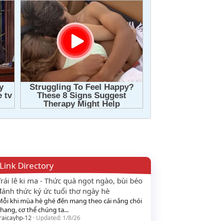
Link Directory
Trái lê ki ma - Thức quà ngọt ngào, bùi béo
đánh thức ký ức tuổi thơ ngày hè
Mỗi khi mùa hè ghé đến mang theo cái nắng chói
hang, cơ thể chúng ta...
raicayhp-12
Updated:
1/8/26