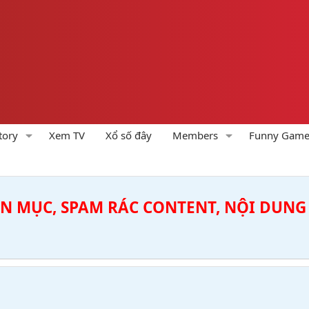
tory
Xem TV
Xổ số đây
Members
Funny Gam
ÊN MỤC, SPAM RÁC CONTENT, NỘI DUNG 