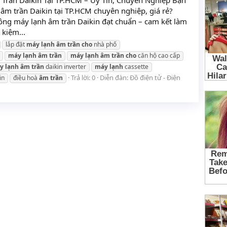
Trần Daikin Tại TP.HCM – Uy Tín, Chuyên Nghiệp Bạn
 âm trần Daikin tại TP.HCM chuyên nghiệp, giá rẻ?
công máy lạnh âm trần Daikin đạt chuẩn – cam kết làm
 kiệm...
lắp đặt
máy
lạnh
âm
trần
cho
nhà phố
máy
lạnh
âm
trần
máy
lạnh
âm
trần
cho
căn hộ cao cấp
y
lạnh
âm
trần
daikin inverter
máy
lạnh
cassette
Trả lời: 0
Diễn đàn:
Đồ điện tử - Điện
in
điều hoà
âm
trần