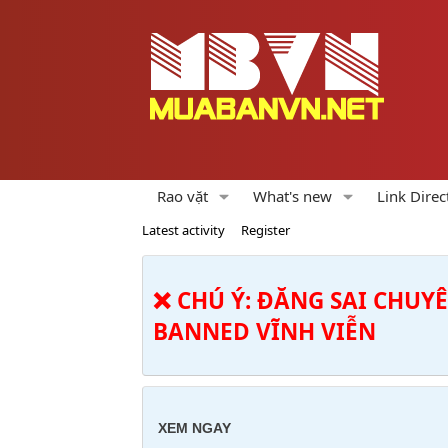
Rao vặt
What's new
Link Direc
Latest activity
Register
❌ CHÚ Ý: ĐĂNG SAI CHUY
BANNED VĨNH VIỄN