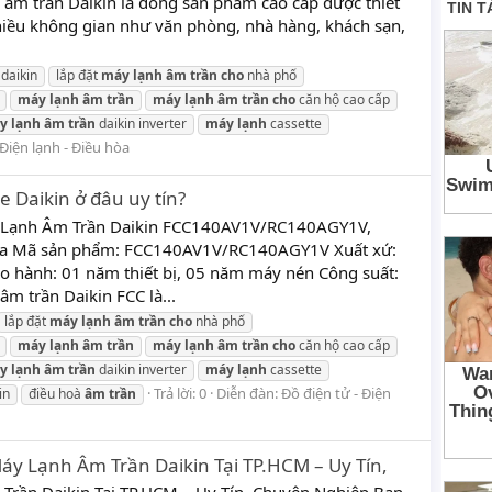
 âm trần Daikin là dòng sản phẩm cao cấp được thiết
 nhiều không gian như văn phòng, nhà hàng, khách sạn,
daikin
lắp đặt
máy
lạnh
âm
trần
cho
nhà phố
máy
lạnh
âm
trần
máy
lạnh
âm
trần
cho
căn hộ cao cấp
y
lạnh
âm
trần
daikin inverter
máy
lạnh
cassette
Điện lạnh - Điều hòa
 Daikin ở đâu uy tín?
y Lạnh Âm Trần Daikin FCC140AV1V/RC140AGY1V,
 pha Mã sản phẩm: FCC140AV1V/RC140AGY1V Xuất xứ:
ảo hành: 01 năm thiết bị, 05 năm máy nén Công suất:
m trần Daikin FCC là...
lắp đặt
máy
lạnh
âm
trần
cho
nhà phố
máy
lạnh
âm
trần
máy
lạnh
âm
trần
cho
căn hộ cao cấp
y
lạnh
âm
trần
daikin inverter
máy
lạnh
cassette
Trả lời: 0
Diễn đàn:
Đồ điện tử - Điện
in
điều hoà
âm
trần
áy Lạnh Âm Trần Daikin Tại TP.HCM – Uy Tín,