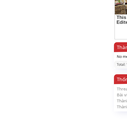
Thàn
No me
Total:
Thố
Thre
Bài v
Thàn
Thàn