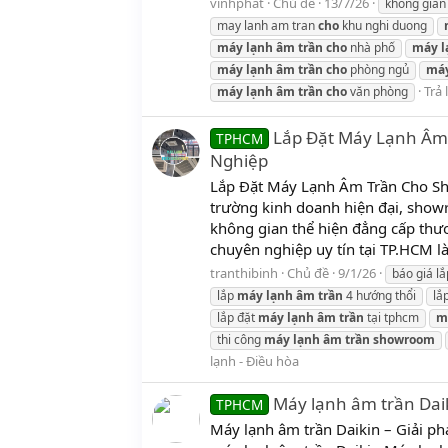
vinhphat
Chủ đề
13/7/26
khong gian
may lanh am tran
cho
khu nghi duong
máy
lạnh
âm
trần
cho
nhà phố
máy
l
máy
lạnh
âm
trần
cho
phòng ngủ
má
Trả l
máy
lạnh
âm
trần
cho
văn phòng
Lắp Đặt Máy Lạnh Âm
TPHCM
Nghiệp
Lắp Đặt Máy Lạnh Âm Trần Cho Sh
trường kinh doanh hiện đại, show
không gian thể hiện đẳng cấp thư
chuyên nghiệp uy tín tại TP.HCM là 
tranthibinh
Chủ đề
9/1/26
báo giá l
lắp
máy
lạnh
âm
trần
4 hướng thổi
lắ
lắp đặt
máy
lạnh
âm
trần
tại tphcm
m
thi công
máy
lạnh
âm
trần
showroom
lạnh - Điều hòa
Máy lạnh âm trần Daik
TPHCM
Máy lạnh âm trần Daikin – Giải phá