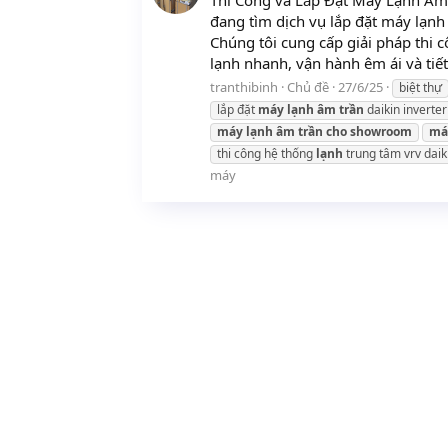
Thi Công và Lắp Đặt Máy Lạnh Âm 
đang tìm dịch vụ lắp đặt máy lạnh
Chúng tôi cung cấp giải pháp thi 
lạnh nhanh, vận hành êm ái và tiết
tranthibinh
Chủ đề
27/6/25
biệt thự
lắp đặt
máy
lạnh
âm
trần
daikin inverter
máy
lạnh
âm
trần
cho
showroom
má
thi công hệ thống
lạnh
trung tâm vrv daik
máy