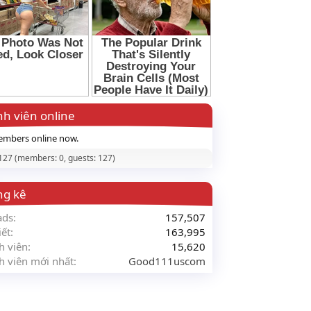
h viên online
mbers online now.
 127 (members: 0, guests: 127)
ng kê
ads
157,507
iết
163,995
h viên
15,620
h viên mới nhất
Good111uscom