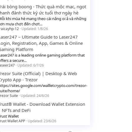
Trái bòng boong - Thức quà mộc mạc, ngọt
thanh đánh thức ký ức tuổi thơ ngày hè
Mỗi khi mùa hè mang theo cái nắng oi ả và những
cơn mưa chợt đến chợt...
raicayhp-12
Updated:
1/8/26
Laser247 – Ultimate Guide to Laser247
Login, Registration, App, Games & Online
Gaming Platform
Laser247 is a leading online gaming platform that
ffers a secure...
laseer247
Updated:
6/7/26
Trezor Suite (Official) | Desktop & Web
Crypto App - Trezor
https://sites.google.com/wallletcrypto.com/trezor-
suite/home/
rezor Suite
Updated:
24/6/26
Trust® Wallet - Download Wallet Extension
| NFTs and DeFi
rust Wallet
rust Wallet APP
Updated:
23/6/26