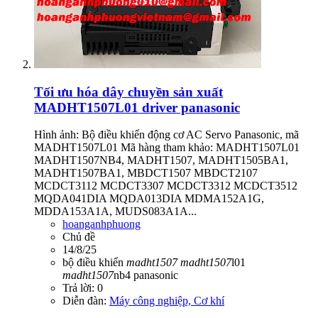
Tối ưu hóa dây chuyền sản xuất
MADHT1507L01 driver panasonic
Hình ảnh: Bộ điều khiển động cơ AC Servo Panasonic, mã
MADHT1507L01 Mã hàng tham khảo: MADHT1507L01
MADHT1507NB4, MADHT1507, MADHT1505BA1,
MADHT1507BA1, MBDCT1507 MBDCT2107
MCDCT3112 MCDCT3307 MCDCT3312 MCDCT3512
MQDA041DIA MQDA013DIA MDMA152A1G,
MDDA153A1A, MUDS083A1A...
hoanganhphuong
Chủ đề
14/8/25
bộ điều khiển
madht1507
madht1507
l01
madht1507
nb4
panasonic
Trả lời: 0
Diễn đàn:
Máy công nghiệp, Cơ khí