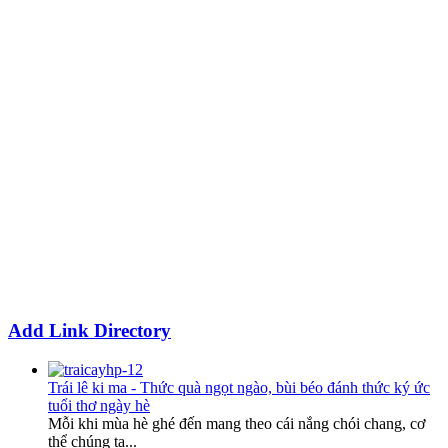
Add Link Directory
Trái lê ki ma - Thức quà ngọt ngào, bùi béo đánh thức ký ức
tuổi thơ ngày hè
Mỗi khi mùa hè ghé đến mang theo cái nắng chói chang, cơ
thể chúng ta...