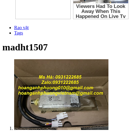
Rao vặt
Tags
madht1507