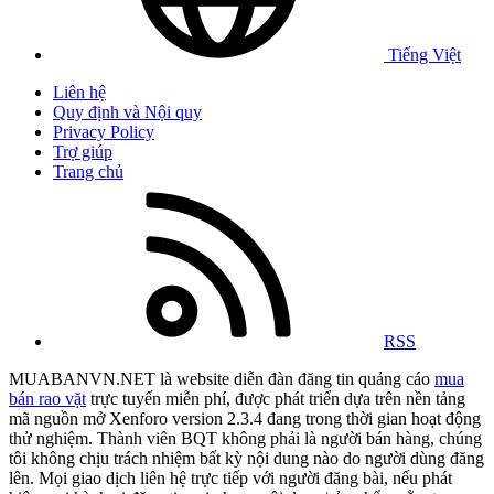
Tiếng Việt
Liên hệ
Quy định và Nội quy
Privacy Policy
Trợ giúp
Trang chủ
RSS
MUABANVN.NET là website diễn đàn đăng tin quảng cáo
mua
bán rao vặt
trực tuyến miễn phí, được phát triển dựa trên nền tảng
mã nguồn mở Xenforo version 2.3.4 đang trong thời gian hoạt động
thử nghiệm. Thành viên BQT không phải là người bán hàng, chúng
tôi không chịu trách nhiệm bất kỳ nội dung nào do người dùng đăng
lên. Mọi giao dịch liên hệ trực tiếp với người đăng bài, nếu phát