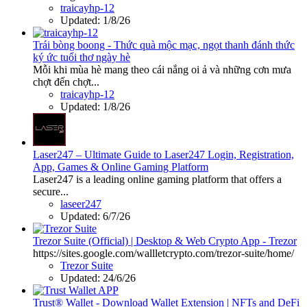
traicayhp-12
Updated:
1/8/26
Trái bòng boong - Thức quà mộc mạc, ngọt thanh đánh thức
ký ức tuổi thơ ngày hè
Mỗi khi mùa hè mang theo cái nắng oi ả và những cơn mưa
chợt đến chợt...
traicayhp-12
Updated:
1/8/26
Laser247 – Ultimate Guide to Laser247 Login, Registration,
App, Games & Online Gaming Platform
Laser247 is a leading online gaming platform that offers a
secure...
laseer247
Updated:
6/7/26
Trezor Suite (Official) | Desktop & Web Crypto App - Trezor
https://sites.google.com/wallletcrypto.com/trezor-suite/home/
Trezor Suite
Updated:
24/6/26
Trust® Wallet - Download Wallet Extension | NFTs and DeFi