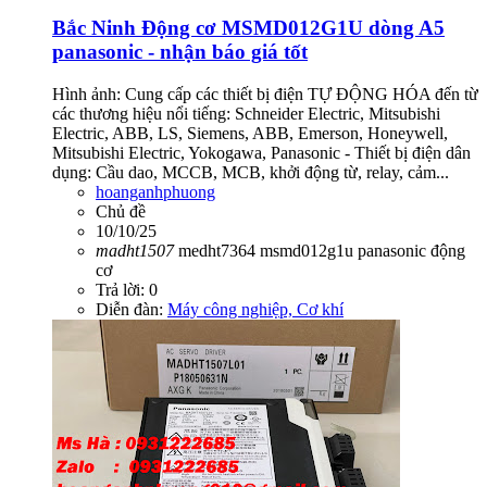
Bắc Ninh
Động cơ MSMD012G1U dòng A5
panasonic - nhận báo giá tốt
Hình ảnh: Cung cấp các thiết bị điện TỰ ĐỘNG HÓA đến từ
các thương hiệu nổi tiếng: Schneider Electric, Mitsubishi
Electric, ABB, LS, Siemens, ABB, Emerson, Honeywell,
Mitsubishi Electric, Yokogawa, Panasonic - Thiết bị điện dân
dụng: Cầu dao, MCCB, MCB, khởi động từ, relay, cảm...
hoanganhphuong
Chủ đề
10/10/25
madht1507
medht7364
msmd012g1u
panasonic
động
cơ
Trả lời: 0
Diễn đàn:
Máy công nghiệp, Cơ khí