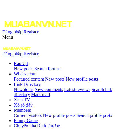
Đăng nhập
Register
Menu
Đăng nhập
Register
Rao vặt
New posts
Search forums
What's new
Featured content
New posts
New profile posts
Link Directory
New items
New comments
Latest reviews
Search link
directory
Mark read
Xem TV
Xổ số đây
Members
Current visitors
New profile posts
Search profile posts
Funny Game
Chuyển nhà Bình Dương