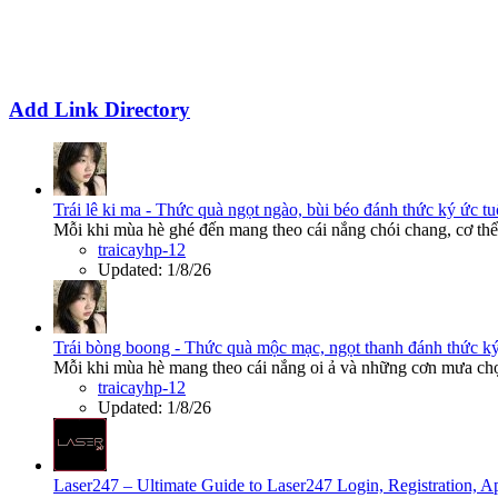
Add Link Directory
Trái lê ki ma - Thức quà ngọt ngào, bùi béo đánh thức ký ức tu
Mỗi khi mùa hè ghé đến mang theo cái nắng chói chang, cơ thể 
traicayhp-12
Updated:
1/8/26
Trái bòng boong - Thức quà mộc mạc, ngọt thanh đánh thức ký
Mỗi khi mùa hè mang theo cái nắng oi ả và những cơn mưa chợt
traicayhp-12
Updated:
1/8/26
Laser247 – Ultimate Guide to Laser247 Login, Registration,