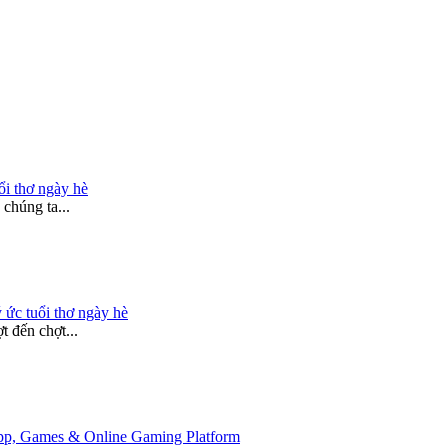
ổi thơ ngày hè
chúng ta...
 ức tuổi thơ ngày hè
 đến chợt...
 App, Games & Online Gaming Platform