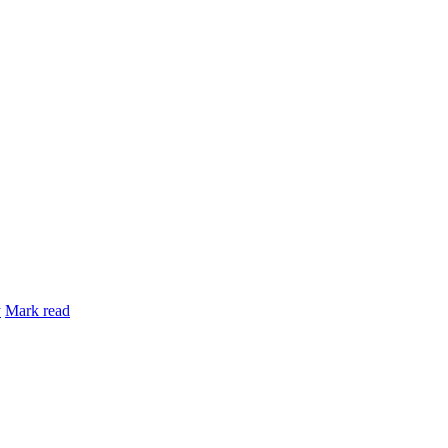
y
Mark read