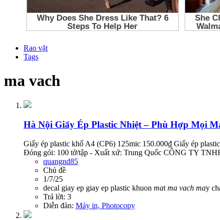
Rao vặt
Tags
ma vach
Hà Nội
Giấy Ép Plastic Nhiệt – Phù Hợp Mọi 
Giấy ép plastic khổ A4 (CP6) 125mic 150.000₫ Giấy ép plast
Đóng gói: 100 tờ/tập - Xuất xứ: Trung Quốc CÔNG TY 
quangnd85
Chủ đề
1/7/25
decal
giay ep
giay ep plastic
khuon
ma
t
ma
vach
ma
y c
Trả lời: 3
Diễn đàn:
Máy in, Photocopy