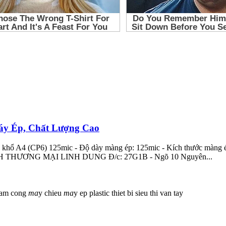
Máy Ép, Chất Lượng Cao
ic khổ A4 (CP6) 125mic - Độ dày màng ép: 125mic - Kích thước màng
TNHH THƯƠNG MẠI LINH DUNG Đ/c: 27G1B - Ngõ 10 Nguyên...
ham cong
ma
y chieu
ma
y ep plastic
thiet bi sieu thi
van tay