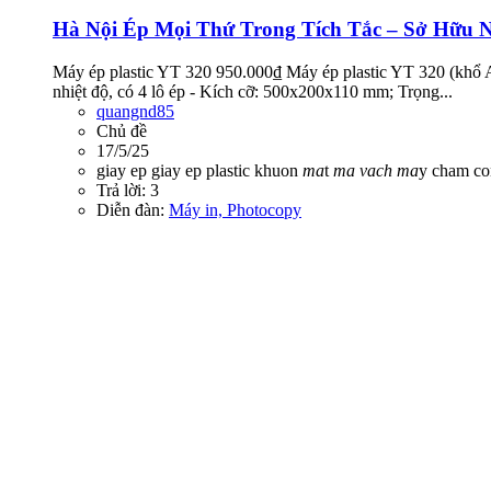
Hà Nội
Ép Mọi Thứ Trong Tích Tắc – Sở Hữu N
Máy ép plastic YT 320 950.000₫ Máy ép plastic YT 320 (khổ A3
nhiệt độ, có 4 lô ép - Kích cỡ: 500x200x110 mm; Trọng...
quangnd85
Chủ đề
17/5/25
giay ep
giay ep plastic
khuon
ma
t
ma
vach
ma
y cham c
Trả lời: 3
Diễn đàn:
Máy in, Photocopy