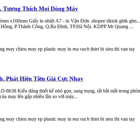
t, Tương Thích Mọi Dòng Máy
mm x100mm Giấy in nhiệt A7 - in Vận Đơn .shopee tiktok ghtk ghn.
g, P.Thành Công, Q.Ba Đình, TP.Hà Nội. KDPP Mr Quang ...
ong
ma
y chieu
ma
y ep plastic
ma
y in
ma
vach
thiet bi sieu thi
van tay
, Phát Hiện Tiền Giả Cực Nhạy
638 Kiểu dáng thiết kế nhỏ gọn, sang trọng, rất bắt mắt trong phòng 
 của may lên gấp nhiều lần so với máy...
ong
ma
y chieu
ma
y ep plastic
ma
y in
ma
vach
thiet bi sieu thi
van tay