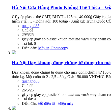
Hà Nội
Cửa Hàng Photo Không Thể Thiếu – Giấy
Giấy ép plastic thẻ CMT, BHYT - 125mic 40.000₫ Giấy ép pl
hiểm y tế, … - Đóng gói: 100 tờ/tập - Xuất xứ: Trung
quangnd85
Chủ đề
29/5/25
giay ep
giay ep plastic
khuon
ma
t
ma
vach
ma
y cham c
Trả lời: 0
Diễn đàn:
Máy in, Photocopy
Hà Nội
Dây khoan, đóng chứng từ dùng cho má
Dây khoan, đóng chứng từ dùng cho máy đóng chứng từ 155.0
tính: kg, Một cuộn từ 2 - 2,5 - 3 kg Giá: 150.000 VNĐ
quangnd85
Chủ đề
26/5/25
giay ep
giay ep plastic
khuon
ma
t
ma
vach
ma
y cham c
Trả lời: 4
Diễn đàn:
Đồ điện tử - Điện máy