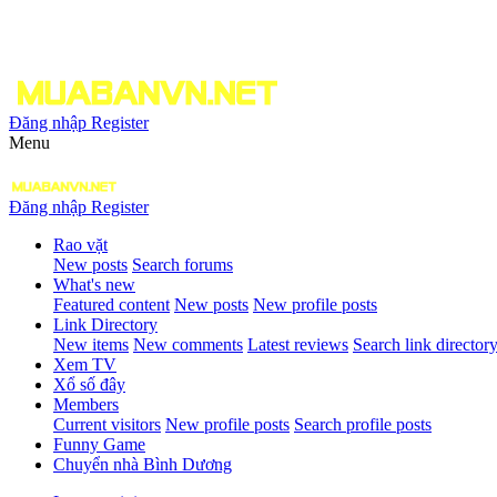
Đăng nhập
Register
Menu
Đăng nhập
Register
Rao vặt
New posts
Search forums
What's new
Featured content
New posts
New profile posts
Link Directory
New items
New comments
Latest reviews
Search link director
Xem TV
Xổ số đây
Members
Current visitors
New profile posts
Search profile posts
Funny Game
Chuyển nhà Bình Dương