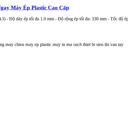
gay Máy Ép Plastic Cao Cấp
) - Độ dày ép tối đa 1.0 mm - Độ rộng ép tối đa: 330 mm - Tốc độ ép:
ong
ma
y chieu
ma
y ep plastic
ma
y in
ma
vach
thiet bi sieu thi
van tay