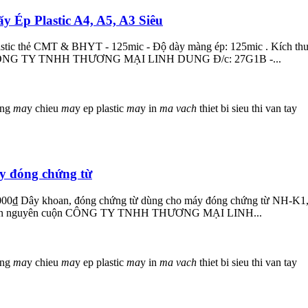
 Ép Plastic A4, A5, A3 Siêu
astic thẻ CMT & BHYT - 125mic - Độ dày màng ép: 125mic . Kích th
 Quốc CÔNG TY TNHH THƯƠNG MẠI LINH DUNG Đ/c: 27G1B -...
ong
ma
y chieu
ma
y ep plastic
ma
y in
ma
vach
thiet bi sieu thi
van tay
y đóng chứng từ
00₫ Dây khoan, đóng chứng từ dùng cho máy đóng chứng từ NH-K1, M
/KG Bán nguyên cuộn CÔNG TY TNHH THƯƠNG MẠI LINH...
ong
ma
y chieu
ma
y ep plastic
ma
y in
ma
vach
thiet bi sieu thi
van tay