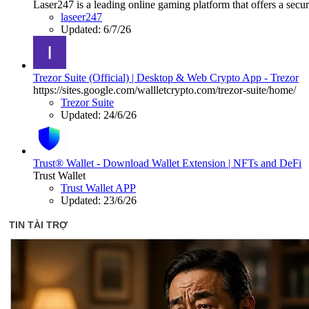
Laser247 is a leading online gaming platform that offers a secur
laseer247
Updated:
6/7/26
Trezor Suite (Official) | Desktop & Web Crypto App - Trezor
https://sites.google.com/wallletcrypto.com/trezor-suite/home/
Trezor Suite
Updated:
24/6/26
Trust® Wallet - Download Wallet Extension | NFTs and DeFi
Trust Wallet
Trust Wallet APP
Updated:
23/6/26