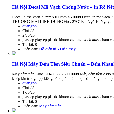
Hà Nội
Decal Mã Vạch Chống Nước – In Rõ Né
Decal in mã vạch 75mm x100mm 45.000₫ Decal in mã vạch 75
THƯƠNG MẠI LINH DUNG Đ/c: 27G1B - Ngõ 10 Nguyên Hồn
quangnd85
Chủ đề
24/5/25
giay ep
giay ep plastic
khuon
ma
t
ma
vach
ma
y cham c
Trả lời: 8
Diễn đàn:
Đồ điện tử - Điện máy
Hà Nội
Máy Đếm Tiền Siêu Chuẩn – Đếm Nhanh
Máy đếm tiền Akio AD-8638 6.600.000₫ Máy đếm tiền Akio AD-8
khép kín trong hộp kiếng bảo quản tránh bụi bẩn, tăng tuổi thọ
quangnd85
Chủ đề
17/5/25
giay ep
giay ep plastic
khuon
ma
t
ma
vach
ma
y cham c
Trả lời: 0
Diễn đàn:
Máy đếm tiền