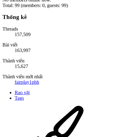
Total: 99 (members: 0, guests: 99)
Thống kê
Threads
157,509
Bài viết
163,997
Thành viên
15,627
Thành viên mới nhất
fairplay1phh
Rao vặt
Tags