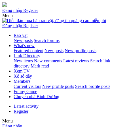
Đăng nhập
Register
Menu
Đăng nhập
Register
Rao vặt
New posts
Search forums
What's new
Featured content
New posts
New profile posts
Link Directory
New items
New comments
Latest reviews
Search link
directory
Mark read
Xem TV
Xổ số đây
Members
Current visitors
New profile posts
Search profile posts
Funny Game
Chuyển nhà Bình Dương
Latest activity
Register
Menu
Đăng nhập