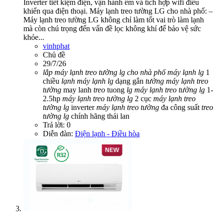
Inverter tiết kiệm điện, vận hành êm và tích hợp wifi điều
khiển qua điện thoại. Máy lạnh treo tường LG cho nhà phố: –
Máy lạnh treo tường LG không chỉ làm tốt vai trò làm lạnh
mà còn chú trọng đến vấn đề lọc không khí để bảo vệ sức
khỏe...
vinhphat
Chủ đề
29/7/26
lắp
máy
lạnh
treo
tường
lg
cho
nhà
phố
máy
lạnh
lg
1
chiều
lạnh
máy
lạnh
lg
dạng gắn
tường
máy
lạnh
treo
tường
may lanh
treo
tuong
lg
máy
lạnh
treo
tường
lg
1-
2.5hp
máy
lạnh
treo
tường
lg
2 cục
máy
lạnh
treo
tường
lg
inverter
máy
lạnh
treo
tường
đa công suất
treo
tường
lg
chính hãng thái lan
Trả lời: 0
Diễn đàn:
Điện lạnh - Điều hòa