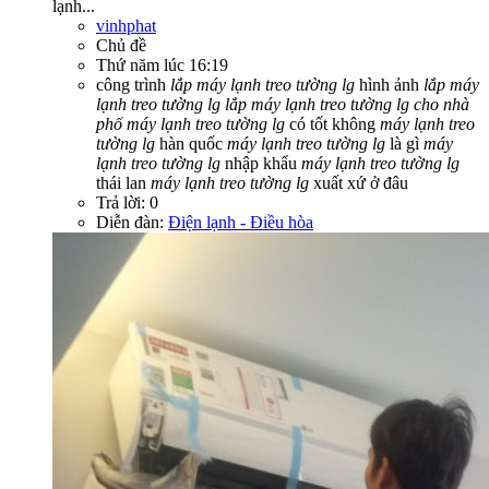
lạnh...
vinhphat
Chủ đề
Thứ năm lúc 16:19
công trình
lắp
máy
lạnh
treo
tường
lg
hình ảnh
lắp
máy
lạnh
treo
tường
lg
lắp
máy
lạnh
treo
tường
lg
cho
nhà
phố
máy
lạnh
treo
tường
lg
có tốt không
máy
lạnh
treo
tường
lg
hàn quốc
máy
lạnh
treo
tường
lg
là gì
máy
lạnh
treo
tường
lg
nhập khẩu
máy
lạnh
treo
tường
lg
thái lan
máy
lạnh
treo
tường
lg
xuất xứ ở đâu
Trả lời: 0
Diễn đàn:
Điện lạnh - Điều hòa