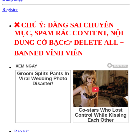
Register
❌ CHÚ Ý: ĐĂNG SAI CHUYÊN
MỤC, SPAM RÁC CONTENT, NỘI
DUNG CỜ BẠC👉 DELETE ALL +
BANNED VĨNH VIỄN
Rao vặt