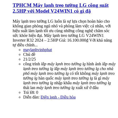
TPHCM
Máy lạnh treo tường LG công suất
2.5HP với Model V24WIN1 có gì đặ
Máy lạnh treo tường LG luôn là sự lựa chọn hoàn hảo cho
không gian phòng ngủ nhỏ và phòng làm việc cá nhân, với
hiệu suất làm lạnh tối ưu cùng những công nghệ chăm sóc
sức khỏe hiện đại. Máy lạnh treo tường LG V24WIN1
Inverter R32 2024 – 2.5HP Giá: 16.100.000₫ Với khả năng
tự điều chỉnh...
maylanhvinhphat
Chủ đề
21/2/25
công trình
lắp
máy
lạnh
treo
tường
lg
hình ảnh
lắp
máy
lạnh
treo
tường
lg
lắp
máy
lạnh
treo
tường
lg
cho
nhà
phố
máy
lạnh
treo
tường
lg
có tốt không
máy
lạnh
treo
tường
lg
hàn quốc
máy
lạnh
treo
tường
lg
là gì
máy
lạnh
treo
tường
lg
nhập khẩu
máy
lạnh
treo
tường
lg
thái lan
máy
lạnh
treo
tường
lg
xuất xứ ở đâu
Trả lời: 0
Diễn đàn:
Điện lạnh - Điều hòa