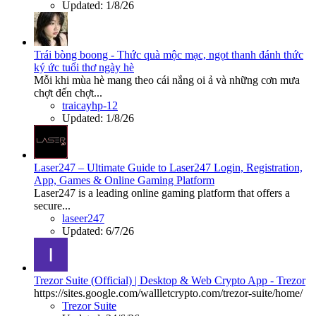
Updated:
1/8/26
Trái bòng boong - Thức quà mộc mạc, ngọt thanh đánh thức
ký ức tuổi thơ ngày hè
Mỗi khi mùa hè mang theo cái nắng oi ả và những cơn mưa
chợt đến chợt...
traicayhp-12
Updated:
1/8/26
Laser247 – Ultimate Guide to Laser247 Login, Registration,
App, Games & Online Gaming Platform
Laser247 is a leading online gaming platform that offers a
secure...
laseer247
Updated:
6/7/26
Trezor Suite (Official) | Desktop & Web Crypto App - Trezor
https://sites.google.com/wallletcrypto.com/trezor-suite/home/
Trezor Suite