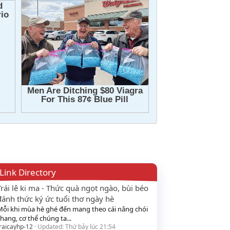
Link Directory
Trái lê ki ma - Thức quà ngọt ngào, bùi béo
đánh thức ký ức tuổi thơ ngày hè
Mỗi khi mùa hè ghé đến mang theo cái nắng chói
hang, cơ thể chúng ta...
raicayhp-12
Updated:
Thứ bảy lúc 21:54