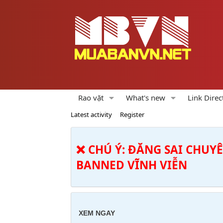
Rao vặt
What's new
Link Direc
Latest activity
Register
❌ CHÚ Ý: ĐĂNG SAI CHUY
BANNED VĨNH VIỄN