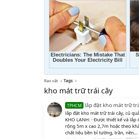
Rao vặt
Tags
kho mát trữ trái cây
lắp đặt kho mát trữ tr
TPHCM
lắp đặt kho mát trữ trái cây, củ 
KHO LẠNH: · Được thiết kế và lắp 
rộng 5m x cao 2,7m hoặc theo khảo
chất liệu bền bỉ tường, trần, nền...