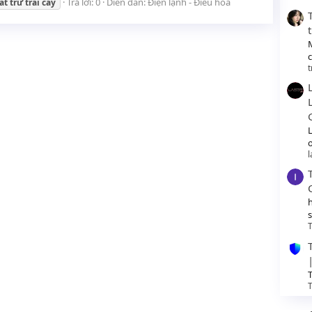
Trả lời: 0
Diễn đàn:
Điện lạnh - Điều hòa
át
trữ
trái
cây
t
o
T
T
T