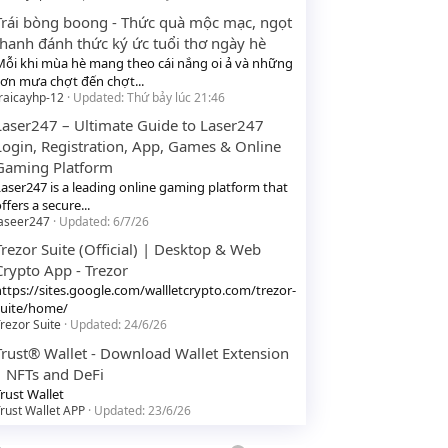
Trái bòng boong - Thức quà mộc mạc, ngọt
thanh đánh thức ký ức tuổi thơ ngày hè
Mỗi khi mùa hè mang theo cái nắng oi ả và những
cơn mưa chợt đến chợt...
raicayhp-12
Updated:
Thứ bảy lúc 21:46
Laser247 – Ultimate Guide to Laser247
Login, Registration, App, Games & Online
Gaming Platform
Laser247 is a leading online gaming platform that
ffers a secure...
laseer247
Updated:
6/7/26
Trezor Suite (Official) | Desktop & Web
Crypto App - Trezor
https://sites.google.com/wallletcrypto.com/trezor-
suite/home/
rezor Suite
Updated:
24/6/26
Trust® Wallet - Download Wallet Extension
| NFTs and DeFi
rust Wallet
rust Wallet APP
Updated:
23/6/26