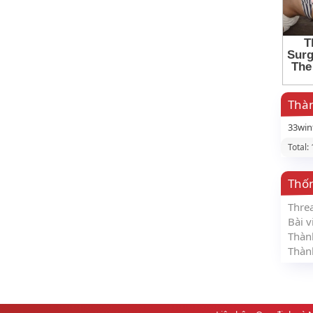
Thàn
33win
Total:
Thố
Thre
Bài v
Thàn
Thàn