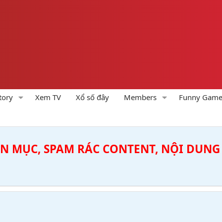
tory
Xem TV
Xổ số đây
Members
Funny Gam
ÊN MỤC, SPAM RÁC CONTENT, NỘI DUNG 