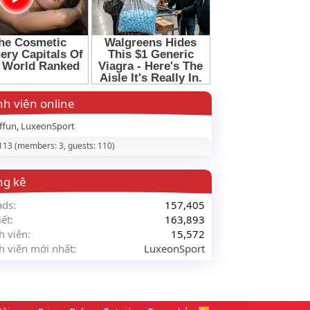
h viên online
ffun
LuxeonSport
 113 (members: 3, guests: 110)
ng kê
ads
157,405
iết
163,893
h viên
15,572
h viên mới nhất
LuxeonSport