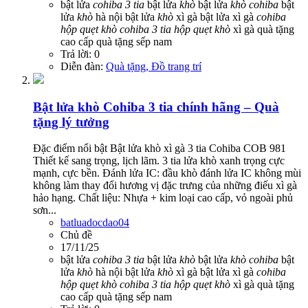
bật lửa
cohiba
3
tia
bật lửa
khò
bật lửa
khò
cohiba
bật
lửa
khò
hà nội
bật lửa
khò
xì gà
bật lửa xì gà
cohiba
hộp
quẹt
khò
cohiba
3
tia
hộp
quẹt
khò
xì gà
quà tặng
cao cấp
quà tặng sếp nam
Trả lời: 0
Diễn đàn:
Quà tặng, Đồ trang trí
Bật lửa khò Cohiba 3 tia chính hãng – Quà
tặng lý tưởng
Đặc điểm nổi bật Bật lửa khò xì gà 3 tia Cohiba COB 981
Thiết kế sang trọng, lịch lãm. 3 tia lửa khò xanh trọng cực
mạnh, cực bền. Đánh lửa IC: đầu khò đánh lửa IC không mùi
không làm thay đổi hương vị đặc trưng của những điếu xì gà
hảo hạng. Chất liệu: Nhựa + kim loại cao cấp, vỏ ngoài phủ
sơn...
batluadocdao04
Chủ đề
17/11/25
bật lửa
cohiba
3
tia
bật lửa
khò
bật lửa
khò
cohiba
bật
lửa
khò
hà nội
bật lửa
khò
xì gà
bật lửa xì gà
cohiba
hộp
quẹt
khò
cohiba
3
tia
hộp
quẹt
khò
xì gà
quà tặng
cao cấp
quà tặng sếp nam