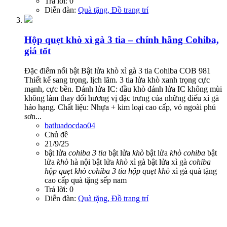
Trả lời: 0
Diễn đàn:
Quà tặng, Đồ trang trí
Hộp quẹt khò xì gà 3 tia – chính hãng Cohiba,
giá tốt
Đặc điểm nổi bật Bật lửa khò xì gà 3 tia Cohiba COB 981
Thiết kế sang trọng, lịch lãm. 3 tia lửa khò xanh trọng cực
mạnh, cực bền. Đánh lửa IC: đầu khò đánh lửa IC không mùi
không làm thay đổi hương vị đặc trưng của những điếu xì gà
hảo hạng. Chất liệu: Nhựa + kim loại cao cấp, vỏ ngoài phủ
sơn...
batluadocdao04
Chủ đề
21/9/25
bật lửa
cohiba
3
tia
bật lửa
khò
bật lửa
khò
cohiba
bật
lửa
khò
hà nội
bật lửa
khò
xì gà
bật lửa xì gà
cohiba
hộp
quẹt
khò
cohiba
3
tia
hộp
quẹt
khò
xì gà
quà tặng
cao cấp
quà tặng sếp nam
Trả lời: 0
Diễn đàn:
Quà tặng, Đồ trang trí