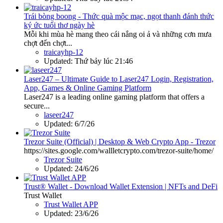
Trái bòng boong - Thức quà mộc mạc, ngọt thanh đánh thức
ký ức tuổi thơ ngày hè
Mỗi khi mùa hè mang theo cái nắng oi ả và những cơn mưa
chợt đến chợt...
traicayhp-12
Updated:
Thứ bảy lúc 21:46
Laser247 – Ultimate Guide to Laser247 Login, Registration,
App, Games & Online Gaming Platform
Laser247 is a leading online gaming platform that offers a
secure...
laseer247
Updated:
6/7/26
Trezor Suite (Official) | Desktop & Web Crypto App - Trezor
https://sites.google.com/wallletcrypto.com/trezor-suite/home/
Trezor Suite
Updated:
24/6/26
Trust® Wallet - Download Wallet Extension | NFTs and DeFi
Trust Wallet
Trust Wallet APP
Updated:
23/6/26