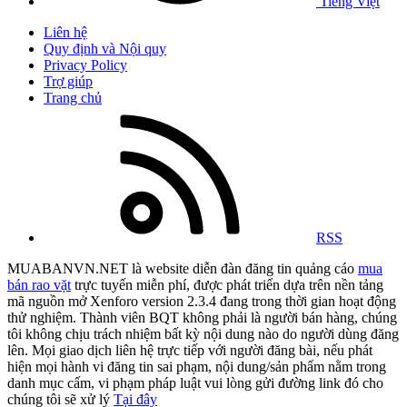
Tiếng Việt
Liên hệ
Quy định và Nội quy
Privacy Policy
Trợ giúp
Trang chủ
RSS
MUABANVN.NET là website diễn đàn đăng tin quảng cáo
mua
bán rao vặt
trực tuyến miễn phí, được phát triển dựa trên nền tảng
mã nguồn mở Xenforo version 2.3.4 đang trong thời gian hoạt động
thử nghiệm. Thành viên BQT không phải là người bán hàng, chúng
tôi không chịu trách nhiệm bất kỳ nội dung nào do người dùng đăng
lên. Mọi giao dịch liên hệ trực tiếp với người đăng bài, nếu phát
hiện mọi hành vi đăng tin sai phạm, nội dung/sản phẩm nằm trong
danh mục cấm, vi phạm pháp luật vui lòng gửi đường link đó cho
chúng tôi sẽ xử lý
Tại đây