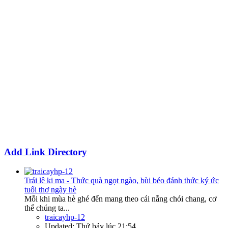
Add Link Directory
Trái lê ki ma - Thức quà ngọt ngào, bùi béo đánh thức ký ức
tuổi thơ ngày hè
Mỗi khi mùa hè ghé đến mang theo cái nắng chói chang, cơ
thể chúng ta...
traicayhp-12
Updated:
Thứ bảy lúc 21:54