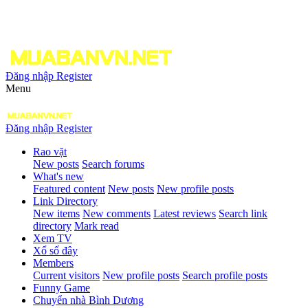
Đăng nhập
Register
Menu
Đăng nhập
Register
Rao vặt
New posts
Search forums
What's new
Featured content
New posts
New profile posts
Link Directory
New items
New comments
Latest reviews
Search link
directory
Mark read
Xem TV
Xổ số đây
Members
Current visitors
New profile posts
Search profile posts
Funny Game
Chuyển nhà Bình Dương