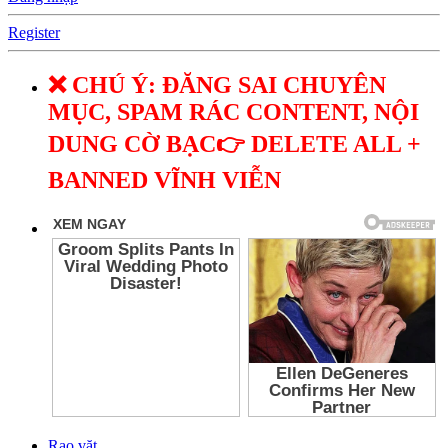
Register
❌ CHÚ Ý: ĐĂNG SAI CHUYÊN
MỤC, SPAM RÁC CONTENT, NỘI
DUNG CỜ BẠC👉 DELETE ALL +
BANNED VĨNH VIỄN
Rao vặt