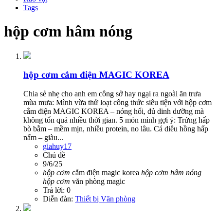
Tags
hộp cơm hâm nóng
hộp cơm cắm điện MAGIC KOREA
Chia sẻ nhẹ cho anh em công sở hay ngại ra ngoài ăn trưa
mùa mưa: Mình vừa thử loạt công thức siêu tiện với hộp cơm
cắm điện MAGIC KOREA – nóng hổi, đủ dinh dưỡng mà
không tốn quá nhiều thời gian. 5 món mình gợi ý: Trứng hấp
bò bằm – mềm mịn, nhiều protein, no lâu. Cá diêu hồng hấp
nấm – giàu...
giahuy17
Chủ đề
9/6/25
hộp
cơm
cắm điện magic korea
hộp
cơm
hâm
nóng
hộp
cơm
văn phòng magic
Trả lời: 0
Diễn đàn:
Thiết bị Văn phòng