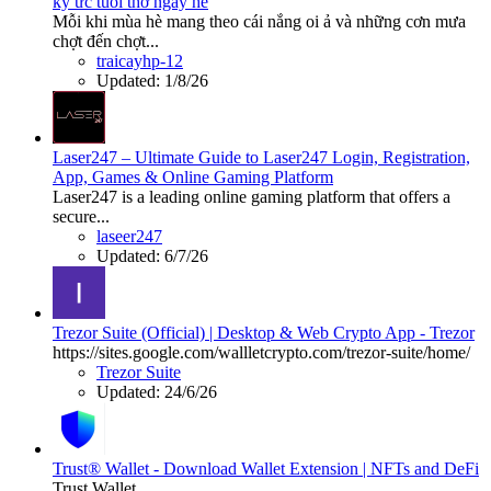
ký ức tuổi thơ ngày hè
Mỗi khi mùa hè mang theo cái nắng oi ả và những cơn mưa
chợt đến chợt...
traicayhp-12
Updated:
1/8/26
Laser247 – Ultimate Guide to Laser247 Login, Registration,
App, Games & Online Gaming Platform
Laser247 is a leading online gaming platform that offers a
secure...
laseer247
Updated:
6/7/26
Trezor Suite (Official) | Desktop & Web Crypto App - Trezor
https://sites.google.com/wallletcrypto.com/trezor-suite/home/
Trezor Suite
Updated:
24/6/26
Trust® Wallet - Download Wallet Extension | NFTs and DeFi
Trust Wallet