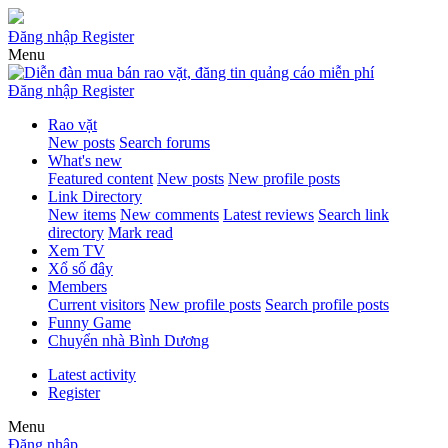
Đăng nhập
Register
Menu
Đăng nhập
Register
Rao vặt
New posts
Search forums
What's new
Featured content
New posts
New profile posts
Link Directory
New items
New comments
Latest reviews
Search link
directory
Mark read
Xem TV
Xổ số đây
Members
Current visitors
New profile posts
Search profile posts
Funny Game
Chuyển nhà Bình Dương
Latest activity
Register
Menu
Đăng nhập