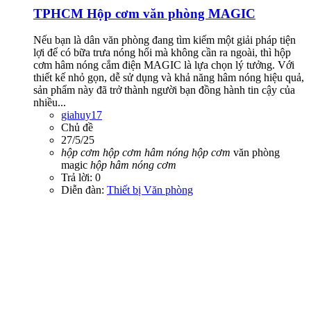
TPHCM
Hộp cơm văn phòng MAGIC
Nếu bạn là dân văn phòng đang tìm kiếm một giải pháp tiện
lợi để có bữa trưa nóng hổi mà không cần ra ngoài, thì hộp
cơm hâm nóng cắm điện MAGIC là lựa chọn lý tưởng. Với
thiết kế nhỏ gọn, dễ sử dụng và khả năng hâm nóng hiệu quả,
sản phẩm này đã trở thành người bạn đồng hành tin cậy của
nhiều...
giahuy17
Chủ đề
27/5/25
hộp
cơm
hộp
cơm
hâm
nóng
hộp
cơm
văn phòng
magic
hộp
hâm
nóng
cơm
Trả lời: 0
Diễn đàn:
Thiết bị Văn phòng