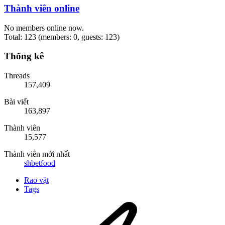
Thành viên online
No members online now.
Total: 123 (members: 0, guests: 123)
Thống kê
Threads
157,409
Bài viết
163,897
Thành viên
15,577
Thành viên mới nhất
shbetfood
Rao vặt
Tags