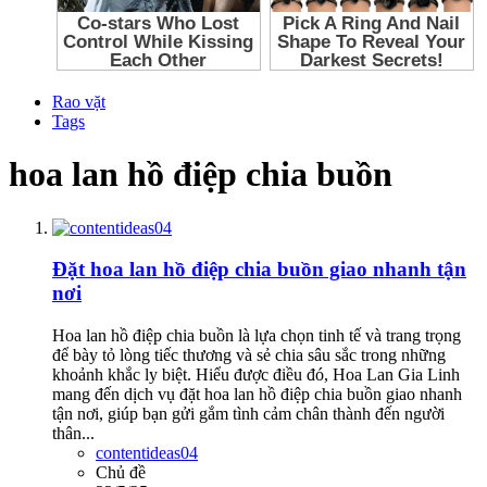
Rao vặt
Tags
hoa lan hồ điệp chia buồn
Đặt hoa lan hồ điệp chia buồn giao nhanh tận
nơi
Hoa lan hồ điệp chia buồn là lựa chọn tinh tế và trang trọng
để bày tỏ lòng tiếc thương và sẻ chia sâu sắc trong những
khoảnh khắc ly biệt. Hiểu được điều đó, Hoa Lan Gia Linh
mang đến dịch vụ đặt hoa lan hồ điệp chia buồn giao nhanh
tận nơi, giúp bạn gửi gắm tình cảm chân thành đến người
thân...
contentideas04
Chủ đề