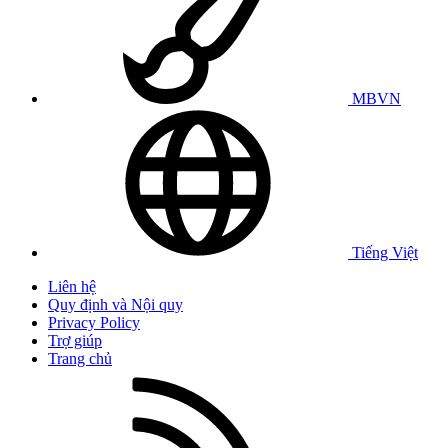
MBVN
Tiếng Việt
Liên hệ
Quy định và Nội quy
Privacy Policy
Trợ giúp
Trang chủ