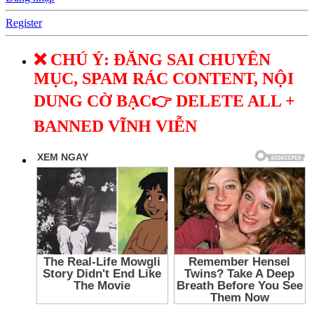
Register
❌ CHÚ Ý: ĐĂNG SAI CHUYÊN
MỤC, SPAM RÁC CONTENT, NỘI
DUNG CỜ BẠC👉 DELETE ALL +
BANNED VĨNH VIỄN