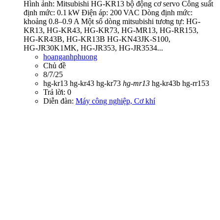
Hình ảnh: Mitsubishi HG-KR13 bộ động cơ servo Công suất
định mức: 0.1 kW Điện áp: 200 VAC Dòng định mức:
khoảng 0.8–0.9 A Một số dòng mitsubishi tương tự: HG-
KR13, HG-KR43, HG-KR73, HG-MR13, HG‑RR153,
HG‑KR43B, HG-KR13B HG-KN43JK-S100,
HG‑JR30K1MK, HG‑JR353, HG‑JR3534...
hoanganhphuong
Chủ đề
8/7/25
hg-kr13
hg-kr43
hg-kr73
hg-mr13
hg‑kr43b
hg‑rr153
Trả lời: 0
Diễn đàn:
Máy công nghiệp, Cơ khí