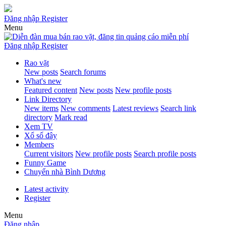
Đăng nhập
Register
Menu
Đăng nhập
Register
Rao vặt
New posts
Search forums
What's new
Featured content
New posts
New profile posts
Link Directory
New items
New comments
Latest reviews
Search link
directory
Mark read
Xem TV
Xổ số đây
Members
Current visitors
New profile posts
Search profile posts
Funny Game
Chuyển nhà Bình Dương
Latest activity
Register
Menu
Đăng nhập