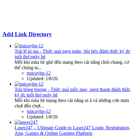
Add Link Directory
Trái lê ki ma - Thức quà ngọt ngào, bùi béo đánh thức ký ức
tuổi thơ ngày hè
Mỗi khi mùa hè ghé đến mang theo cái nắng chói chang, cơ
thể chúng ta...
traicayhp-12
Updated:
1/8/26
Trái bòng boong - Thức quà mộc mạc, ngọt thanh đánh thức
ký ức tuổi thơ ngày hè
Mỗi khi mùa hè mang theo cái nắng oi ả và những cơn mưa
chợt đến chợt...
traicayhp-12
Updated:
1/8/26
Laser247 – Ultimate Guide to Laser247 Login, Registration,
App, Games & Online Gaming Platform