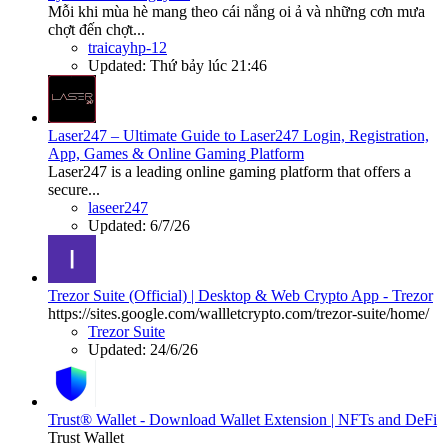
Mỗi khi mùa hè mang theo cái nắng oi ả và những cơn mưa
chợt đến chợt...
traicayhp-12
Updated:
Thứ bảy lúc 21:46
Laser247 – Ultimate Guide to Laser247 Login, Registration,
App, Games & Online Gaming Platform
Laser247 is a leading online gaming platform that offers a
secure...
laseer247
Updated:
6/7/26
Trezor Suite (Official) | Desktop & Web Crypto App - Trezor
https://sites.google.com/wallletcrypto.com/trezor-suite/home/
Trezor Suite
Updated:
24/6/26
Trust® Wallet - Download Wallet Extension | NFTs and DeFi
Trust Wallet