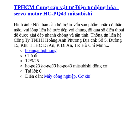
TPHCM
Cung cấp vật tư Điện tự động hóa -
servo motor HC-PQ43 mitsubishi
Hình ảnh: Nếu bạn cần hỗ trợ tư vấn sản phẩm hoặc có thắc
mắc, vui lòng liên hệ trực tiếp với chúng tôi qua số điện thoại
để được giải đáp nhanh chóng và tận tình. Thông tin liên hệ:
Công Ty TNHH Hoàng Anh Phương Địa chỉ: Số 5, Đường
15, Khu TTHC Dĩ An, P. Dĩ An, TP. Hồ Chí Minh...
hoanganhphuong
Chủ đề
12/9/25
hc-pq23
hc-pq33
hc-pq43
mitsubishi
động cơ
Trả lời: 0
Diễn đàn:
Máy công nghiệp, Cơ khí