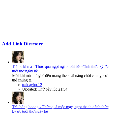
Add Link Directory
Trái lê ki ma - Thức quà ngọt ngào, bùi béo đánh thức ký ức
tuổi thơ ngày hè
Mỗi khi mùa hè ghé đến mang theo cái nắng chói chang, cơ
thể chúng ta...
traicayhp-12
Updated:
Thứ bảy lúc 21:54
Trái bòng boong - Thức quà mộc mạc, ngọt thanh đánh thức
ký ức tuổi thơ ngày hè