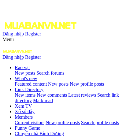
Đăng nhập
Register
Menu
Đăng nhập
Register
Rao vặt
New posts
Search forums
What's new
Featured content
New posts
New profile posts
Link Directory
New items
New comments
Latest reviews
Search link
directory
Mark read
Xem TV
Xổ số đây
Members
Current visitors
New profile posts
Search profile posts
Funny Game
Chuyển nhà Bình Dương