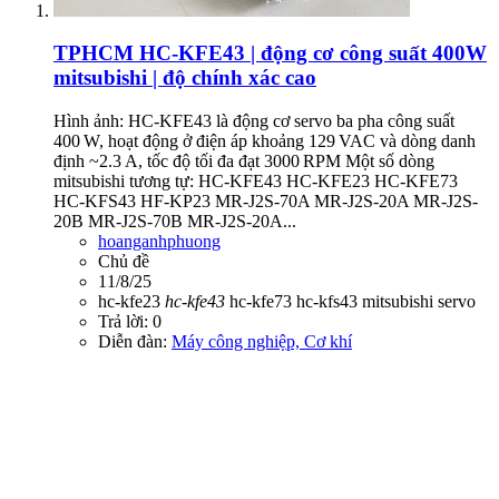
TPHCM
HC-KFE43 | động cơ công suất 400W
mitsubishi | độ chính xác cao
Hình ảnh: HC-KFE43 là động cơ servo ba pha công suất
400 W, hoạt động ở điện áp khoảng 129 VAC và dòng danh
định ~2.3 A, tốc độ tối đa đạt 3000 RPM Một số dòng
mitsubishi tương tự: HC-KFE43 HC-KFE23 HC-KFE73
HC-KFS43 HF-KP23 MR-J2S-70A MR-J2S-20A MR-J2S-
20B MR-J2S-70B MR-J2S-20A...
hoanganhphuong
Chủ đề
11/8/25
hc-kfe23
hc-kfe43
hc-kfe73
hc-kfs43
mitsubishi
servo
Trả lời: 0
Diễn đàn:
Máy công nghiệp, Cơ khí