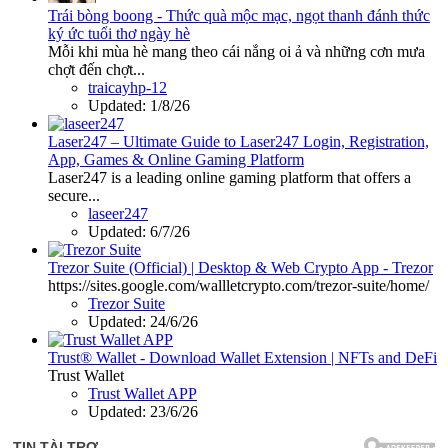
Trái bòng boong - Thức quà mộc mạc, ngọt thanh đánh thức
ký ức tuổi thơ ngày hè
Mỗi khi mùa hè mang theo cái nắng oi ả và những cơn mưa
chợt đến chợt...
traicayhp-12
Updated:
1/8/26
Laser247 – Ultimate Guide to Laser247 Login, Registration,
App, Games & Online Gaming Platform
Laser247 is a leading online gaming platform that offers a
secure...
laseer247
Updated:
6/7/26
Trezor Suite (Official) | Desktop & Web Crypto App - Trezor
https://sites.google.com/wallletcrypto.com/trezor-suite/home/
Trezor Suite
Updated:
24/6/26
Trust® Wallet - Download Wallet Extension | NFTs and DeFi
Trust Wallet
Trust Wallet APP
Updated:
23/6/26