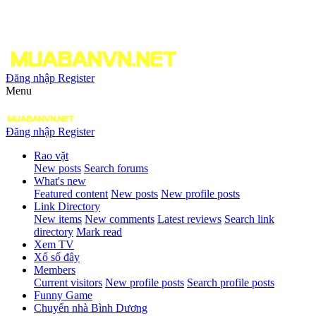
Đăng nhập
Register
Menu
Đăng nhập
Register
Rao vặt
New posts
Search forums
What's new
Featured content
New posts
New profile posts
Link Directory
New items
New comments
Latest reviews
Search link
directory
Mark read
Xem TV
Xổ số đây
Members
Current visitors
New profile posts
Search profile posts
Funny Game
Chuyển nhà Bình Dương