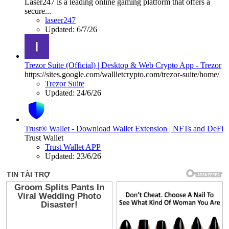
Laser247 is a leading online gaming platform that offers a
secure...
laseer247
Updated:
6/7/26
Trezor Suite (Official) | Desktop & Web Crypto App - Trezor
https://sites.google.com/wallletcrypto.com/trezor-suite/home/
Trezor Suite
Updated:
24/6/26
Trust® Wallet - Download Wallet Extension | NFTs and DeFi
Trust Wallet
Trust Wallet APP
Updated:
23/6/26