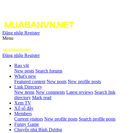
Đăng nhập
Register
Menu
Đăng nhập
Register
Rao vặt
New posts
Search forums
What's new
Featured content
New posts
New profile posts
Link Directory
New items
New comments
Latest reviews
Search link
directory
Mark read
Xem TV
Xổ số đây
Members
Current visitors
New profile posts
Search profile posts
Funny Game
Chuyển nhà Bình Dương