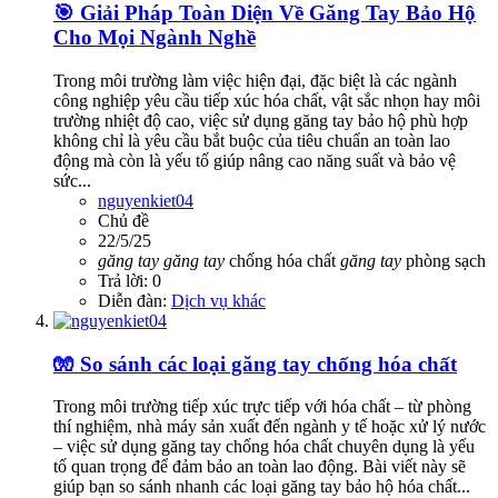
🎯 Giải Pháp Toàn Diện Về Găng Tay Bảo Hộ
Cho Mọi Ngành Nghề
Trong môi trường làm việc hiện đại, đặc biệt là các ngành
công nghiệp yêu cầu tiếp xúc hóa chất, vật sắc nhọn hay môi
trường nhiệt độ cao, việc sử dụng găng tay bảo hộ phù hợp
không chỉ là yêu cầu bắt buộc của tiêu chuẩn an toàn lao
động mà còn là yếu tố giúp nâng cao năng suất và bảo vệ
sức...
nguyenkiet04
Chủ đề
22/5/25
găng
tay
găng
tay
chống hóa chất
găng
tay
phòng sạch
Trả lời: 0
Diễn đàn:
Dịch vụ khác
🧤 So sánh các loại găng tay chống hóa chất
Trong môi trường tiếp xúc trực tiếp với hóa chất – từ phòng
thí nghiệm, nhà máy sản xuất đến ngành y tế hoặc xử lý nước
– việc sử dụng găng tay chống hóa chất chuyên dụng là yếu
tố quan trọng để đảm bảo an toàn lao động. Bài viết này sẽ
giúp bạn so sánh nhanh các loại găng tay bảo hộ hóa chất...