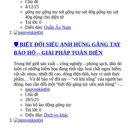
Chủ đề
4/12/25
găng
tay
găng
tay
sợi
găng
tay
sợi 40g
găng
tay
sợi
40g dùng cho điện tử
Trả lời: 0
Diễn đàn:
Quần Áo Nam
🛡️ BIỆT ĐỘI SIÊU ANH HÙNG GĂNG TAY
BẢO HỘ – GIẢI PHÁP TOÀN DIỆN
Trong thế giới sản xuất – công nghiệp – phòng sạch, đâu đó
luôn có những hiểm họa đang rình rập: hoá chất nguy hiểm,
vật sắc nhọn, nhiệt độ cao, dòng điện tĩnh, hay vi sinh thực
phẩm… Và để bảo vệ đôi tay – “vũ khí sống” của người lao
động, bạn cần đến một “biệt đội găng tay siêu anh hùng” –...
nguyenkiet04
Chủ đề
28/5/25
bảo hộ lao động
găng
tay
Trả lời: 0
Diễn đàn:
Dịch vụ khác