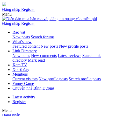
Đăng nhập
Register
Menu
Đăng nhập
Register
Rao vặt
New posts
Search forums
What's new
Featured content
New posts
New profile posts
Link Directory
New items
New comments
Latest reviews
Search link
directory
Mark read
Xem TV
Xổ số đây
Members
Current visitors
New profile posts
Search profile posts
Funny Game
Chuyển nhà Bình Dương
Latest activity
Register
Menu
Đăng nhập