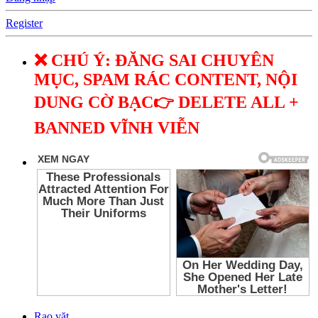
Register
❌ CHÚ Ý: ĐĂNG SAI CHUYÊN
MỤC, SPAM RÁC CONTENT, NỘI
DUNG CỜ BẠC👉 DELETE ALL +
BANNED VĨNH VIỄN
Rao vặt