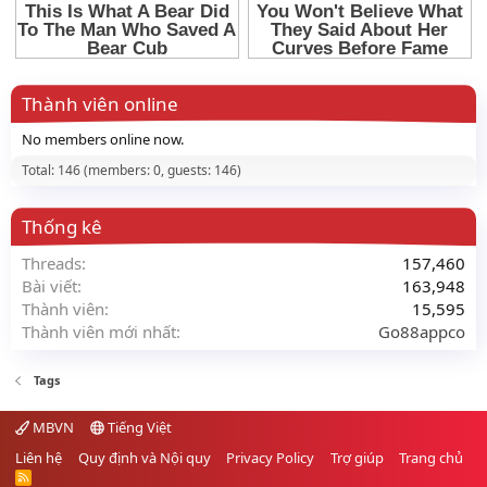
Thành viên online
No members online now.
Total: 146 (members: 0, guests: 146)
Thống kê
Threads
157,460
Bài viết
163,948
Thành viên
15,595
Thành viên mới nhất
Go88appco
Tags
MBVN
Tiếng Việt
Liên hệ
Quy định và Nội quy
Privacy Policy
Trợ giúp
Trang chủ
R