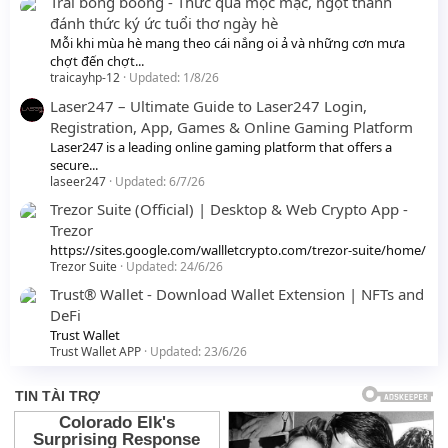
Trái bòng boong - Thức quà mộc mạc, ngọt thanh
đánh thức ký ức tuổi thơ ngày hè
Mỗi khi mùa hè mang theo cái nắng oi ả và những cơn mưa
chợt đến chợt...
traicayhp-12
Updated:
1/8/26
Laser247 – Ultimate Guide to Laser247 Login,
Registration, App, Games & Online Gaming Platform
Laser247 is a leading online gaming platform that offers a
secure...
laseer247
Updated:
6/7/26
Trezor Suite (Official) | Desktop & Web Crypto App -
Trezor
https://sites.google.com/wallletcrypto.com/trezor-suite/home/
Trezor Suite
Updated:
24/6/26
Trust® Wallet - Download Wallet Extension | NFTs and
DeFi
Trust Wallet
Trust Wallet APP
Updated:
23/6/26