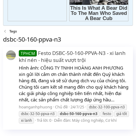
Tags
dsbc-50-160-ppva-n3
Festo DSBC-50-160-PPVA-N3 - xi lanh
TPHCM
khí nén - hiệu suất vượt trội
Hình ảnh: CÔNG TY TNHH HOÀNG ANH PHƯƠNG
xin gửi lời cảm ơn chân thành nhất đến Quý khách
hàng đã, đang và sẽ sử dụng dịch vụ của chúng tôi.
Chúng tôi cam kết sẽ mang đến cho quý khách hàng
các giải pháp công nghiệp tiên tiến nhất, hiện đại
nhất, các sản phẩm chất lượng đáp ứng hầu...
hoanganhphuong
Chủ đề
24/7/25
dsbc-32-100-ppva-n3
dsbc-32-50-ppva-n3
dsbc-50-160-ppva-n3
festo
giá tốt
Trả lời: 0
Diễn đàn:
Máy công nghiệp, Cơ khí
xi lanh