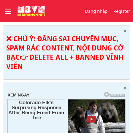
Đăng nhập
Register
❌ CHÚ Ý: ĐĂNG SAI CHUYÊN MỤC,
SPAM RÁC CONTENT, NỘI DUNG CỜ
BẠC👉 DELETE ALL + BANNED VĨNH
VIỄN