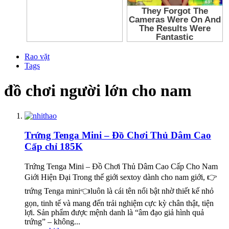
Rao vặt
Tags
đồ chơi người lớn cho nam
Trứng Tenga Mini – Đồ Chơi Thủ Dâm Cao
Cấp chỉ 185K
Trứng Tenga Mini – Đồ Chơi Thủ Dâm Cao Cấp Cho Nam
Giới Hiện Đại Trong thế giới sextoy dành cho nam giới, 👉
trứng Tenga mini👈luôn là cái tên nổi bật nhờ thiết kế nhỏ
gọn, tinh tế và mang đến trải nghiệm cực kỳ chân thật, tiện
lợi. Sản phẩm được mệnh danh là “âm đạo giả hình quả
trứng” – không...