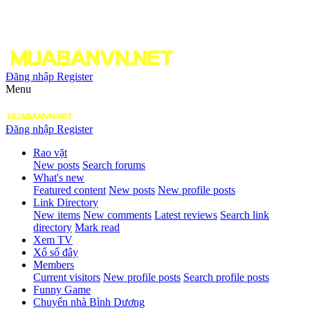
Đăng nhập
Register
Menu
Đăng nhập
Register
Rao vặt
New posts
Search forums
What's new
Featured content
New posts
New profile posts
Link Directory
New items
New comments
Latest reviews
Search link
directory
Mark read
Xem TV
Xổ số đây
Members
Current visitors
New profile posts
Search profile posts
Funny Game
Chuyển nhà Bình Dương