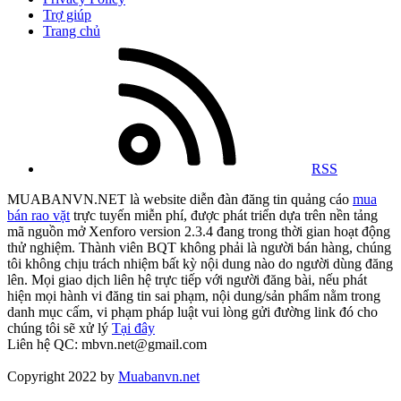
Trợ giúp
Trang chủ
RSS
MUABANVN.NET là website diễn đàn đăng tin quảng cáo
mua
bán rao vặt
trực tuyến miễn phí, được phát triển dựa trên nền tảng
mã nguồn mở Xenforo version 2.3.4 đang trong thời gian hoạt động
thử nghiệm. Thành viên BQT không phải là người bán hàng, chúng
tôi không chịu trách nhiệm bất kỳ nội dung nào do người dùng đăng
lên. Mọi giao dịch liên hệ trực tiếp với người đăng bài, nếu phát
hiện mọi hành vi đăng tin sai phạm, nội dung/sản phẩm nằm trong
danh mục cấm, vi phạm pháp luật vui lòng gửi đường link đó cho
chúng tôi sẽ xử lý
Tại đây
Liên hệ QC: mbvn.net@gmail.com
Copyright 2022 by
Muabanvn.net