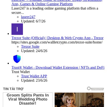
App, Games & Online Gaming Platform
Laser247 is a leading online gaming platform that offers a
secure...
laseer247
Updated:
6/7/26
Trezor Suite (Official) | Desktop & Web Crypto App - Trezor
https://sites.google.com/wallletcrypto.com/trezor-suite/home/
Trezor Suite
Updated:
24/6/26
Trust® Wallet - Download Wallet Extension | NFTs and DeFi
Trust Wallet
Trust Wallet APP
Updated:
23/6/26