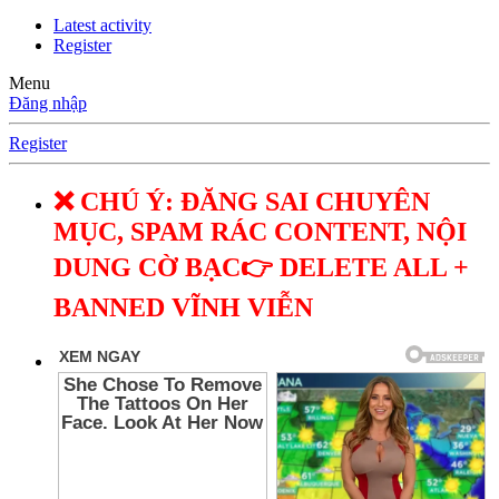
Latest activity
Register
Menu
Đăng nhập
Register
❌ CHÚ Ý: ĐĂNG SAI CHUYÊN
MỤC, SPAM RÁC CONTENT, NỘI
DUNG CỜ BẠC👉 DELETE ALL +
BANNED VĨNH VIỄN