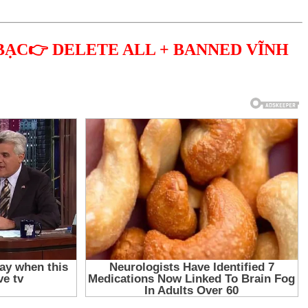
BẠC👉 DELETE ALL + BANNED VĨNH