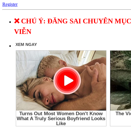
Register
❌ CHÚ Ý: ĐĂNG SAI CHUYÊN MỤC
VIỄN