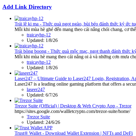
Add Link Directory
Trái lê ki ma - Thức quà ngọt ngào, bùi béo đánh thức ký ức tu
Mỗi khi mùa hè ghé đến mang theo cái nắng chói chang, cơ thể 
traicayhp-12
Updated:
1/8/26
Trái bòng boong - Thức quà mộc mạc, ngọt thanh đánh thức ký
Mỗi khi mùa hè mang theo cái nắng oi ả và những cơn mưa chợt
traicayhp-12
Updated:
1/8/26
Laser247 – Ultimate Guide to Laser247 Login, Registration,
Laser247 is a leading online gaming platform that offers a secur
laseer247
Updated:
6/7/26
Trezor Suite (Official) | Desktop & Web Crypto App - Trezor
https://sites.google.com/wallletcrypto.com/trezor-suite/home/
Trezor Suite
Updated:
24/6/26
Trust® Wallet - Download Wallet Extension | NFTs and DeFi