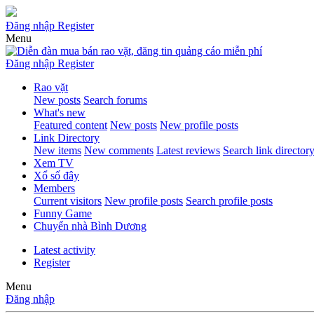
Đăng nhập
Register
Menu
Đăng nhập
Register
Rao vặt
New posts
Search forums
What's new
Featured content
New posts
New profile posts
Link Directory
New items
New comments
Latest reviews
Search link director
Xem TV
Xổ số đây
Members
Current visitors
New profile posts
Search profile posts
Funny Game
Chuyển nhà Bình Dương
Latest activity
Register
Menu
Đăng nhập