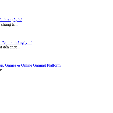
ổi thơ ngày hè
chúng ta...
 ức tuổi thơ ngày hè
 đến chợt...
 App, Games & Online Gaming Platform
e...