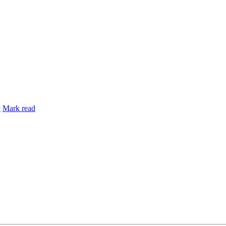
y
Mark read