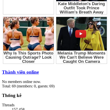
Thành viên online
No members online now.
Total: 69 (members: 0, guests: 69)
Thống kê
Threads
157,458