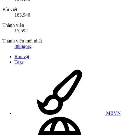
Bài viết
163,946
Thành viên
15,592
Thành viên mới nhất
888jgorg
Rao vặt
Tags
MBVN