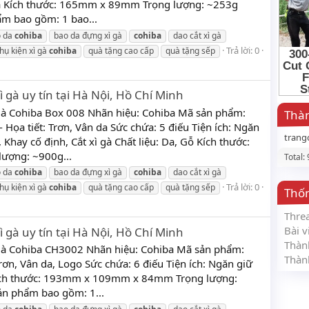
 Da Kích thước: 165mm x 89mm Trọng lượng: ~253g
m bao gồm: 1 bao...
o da
cohiba
bao da đựng xì gà
cohiba
dao cắt xì gà
Trả lời: 0
hụ kiện xì gà
cohiba
quà tặng cao cấp
quà tặng sếp
 gà uy tín tại Hà Nội, Hồ Chí Minh
gà Cohiba Box 008 Nhãn hiệu: Cohiba Mã sản phẩm:
Thàn
Họa tiết: Trơn, Vân da Sức chứa: 5 điếu Tiện ích: Ngăn
trang
hay cố định, Cắt xì gà Chất liệu: Da, Gỗ Kích thước:
ợng: ~900g...
Total:
o da
cohiba
bao da đựng xì gà
cohiba
dao cắt xì gà
Trả lời: 0
hụ kiện xì gà
cohiba
quà tặng cao cấp
quà tặng sếp
Thố
Thre
Bài v
 gà uy tín tại Hà Nội, Hồ Chí Minh
Thàn
 gà Cohiba CH3002 Nhãn hiệu: Cohiba Mã sản phẩm:
Thàn
rơn, Vân da, Logo Sức chứa: 6 điếu Tiện ích: Ngăn giữ
 Kích thước: 193mm x 109mm x 84mm Trọng lượng:
ản phẩm bao gồm: 1...