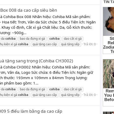
 Box 008 da cao cấp siêu bền
gà Cohiba Box 008 Nhãn hiệu: Cohiba Mã sản phẩm:
Họa tiết: Trơn, Vân da Sức chứa: 5 điếu Tiện ích: Ngăn
hay cố định, Cắt xì gà Chất liệu: Da, Gỗ Kích thước:
ợng: ~900g...
o da
cohiba
bao da đựng xì gà
cohiba
dao cắt xì gà
Trả lời: 0
hụ kiện xì gà
cohiba
quà tặng cao cấp
quà tặng sếp
quà tặng sang trọng (Cohiba CH3002)
 gà Cohiba CH3002 Nhãn hiệu: Cohiba Mã sản phẩm:
rơn, Vân da, Logo Sức chứa: 6 điếu Tiện ích: Ngăn giữ
 Kích thước: 193mm x 109mm x 84mm Trọng lượng:
ản phẩm bao gồm: 1...
o da
cohiba
bao da đựng xì gà
cohiba
dao cắt xì gà
Trả lời: 0
hụ kiện xì gà
cohiba
quà tặng cao cấp
quà tặng sếp
009 5 điếu làm bằng da cao cấp