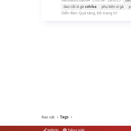
batluadocdao04
Chủ đề
28/6/25
ba
dao cắt xì gà
cohiba
phụ kiện xì gà
p
Diễn đàn:
Quà tặng, Đồ trang trí
Rao vặt
Tags
MBVN
Tiếng Việt