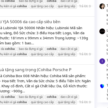
o da
cohiba
bao da đựng xì gà
cohiba
dao cắt xì gà
Trả lời: 0
hụ kiện xì gà
cohiba
quà tặng cao cấp
quà tặng sếp
ki YJA 50006 da cao cấp siêu bền
t
gà Lubinski YJA 50006 Nhãn hiệu: Lubinski Mã sản
 vàng, Đỏ Sức chứa: 3 điếu Họa tiết: Logo, Vân da
ích thước: 181mm x 99mm x 34mm Trọng lượng: ~139g
m bao gồm: 1 bao...
o da
cohiba
bao da đựng xì gà
cohiba
dao cắt xì gà
o
Trả lời: 0
hụ kiện xì gà
cohiba
quà tặng cao cấp
quà tặng sếp
quà tặng sang trọng (Cohiba Porsche P
gà Cohiba Box 008 Nhãn hiệu: Cohiba Mã sản phẩm:
T
Họa tiết: Trơn, Vân da Sức chứa: 5 điếu Tiện ích: Ngăn
hay cố định, Cắt xì gà Chất liệu: Da, Gỗ Kích thước:
ợng: ~900g...
T
o da
cohiba
bao da đựng xì gà
cohiba
dao cắt xì gà
T
Trả lời: 0
hụ kiện xì gà
cohiba
quà tặng cao cấp
quà tặng sếp