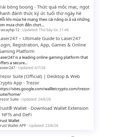
Trái bòng boong - Thức quà mộc mạc, ngọt
thanh đánh thức ký ức tuổi thơ ngày hè
Mỗi khi mùa hè mang theo cái nắng oi ả và những
cơn mưa chợt đến chợt...
raicayhp-12
Updated:
Thứ bảy lúc 21:46
Laser247 – Ultimate Guide to Laser247
Login, Registration, App, Games & Online
Gaming Platform
Laser247 is a leading online gaming platform that
ffers a secure...
laseer247
Updated:
6/7/26
Trezor Suite (Official) | Desktop & Web
Crypto App - Trezor
https://sites.google.com/wallletcrypto.com/trezor-
suite/home/
rezor Suite
Updated:
24/6/26
Trust® Wallet - Download Wallet Extension
| NFTs and DeFi
rust Wallet
rust Wallet APP
Updated:
23/6/26