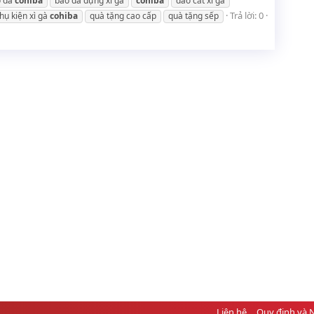
o da
cohiba
bao da đựng xì gà
cohiba
dao cắt xì gà
Trả lời: 0
hụ kiện xì gà
cohiba
quà tặng cao cấp
quà tặng sếp
Liên hệ
Quy định và 