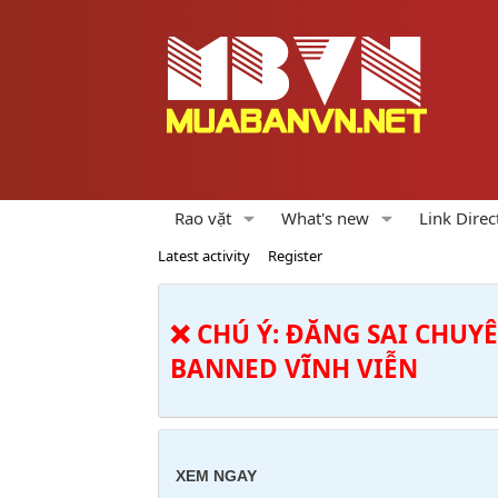
Rao vặt
What's new
Link Direc
Latest activity
Register
❌ CHÚ Ý: ĐĂNG SAI CHUY
BANNED VĨNH VIỄN