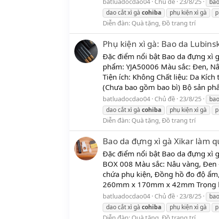
batluadocdao04
Chủ đề
23/8/25
ba
dao cắt xì gà
cohiba
phụ kiện xì gà
p
Diễn đàn:
Quà tặng, Đồ trang trí
Phụ kiện xì gà: Bao da Lubins
Đặc điểm nổi bật Bao da đựng xì 
phẩm: YJA50006 Màu sắc: Đen, Nâu
Tiện ích: Không Chất liệu: Da K
(Chưa bao gồm bao bì) Bộ sản phẩ
batluadocdao04
Chủ đề
23/8/25
ba
dao cắt xì gà
cohiba
phụ kiện xì gà
p
Diễn đàn:
Quà tặng, Đồ trang trí
Bao da đựng xì gà Xikar làm 
Đặc điểm nổi bật Bao da đựng xì 
BOX 008 Màu sắc: Nâu vàng, Đen - 
chứa phụ kiện, Đồng hồ đo độ ẩm, K
260mm x 170mm x 42mm Trọng lư
batluadocdao04
Chủ đề
23/8/25
ba
dao cắt xì gà
cohiba
phụ kiện xì gà
p
Diễn đàn:
Quà tặng, Đồ trang trí