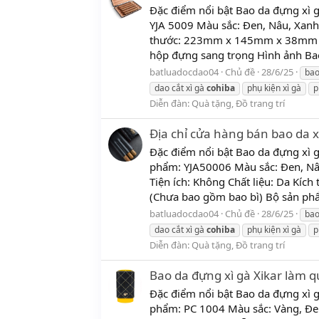
Đặc điểm nổi bật Bao da đựng xì 
YJA 5009 Màu sắc: Đen, Nâu, Xanh,
thước: 223mm x 145mm x 38mm Bộ
hộp đựng sang trọng Hình ảnh Bao
batluadocdao04
Chủ đề
28/6/25
ba
dao cắt xì gà
cohiba
phụ kiện xì gà
p
Diễn đàn:
Quà tặng, Đồ trang trí
Địa chỉ cửa hàng bán bao da xì
Đặc điểm nổi bật Bao da đựng xì 
phẩm: YJA50006 Màu sắc: Đen, Nâu
Tiện ích: Không Chất liệu: Da K
(Chưa bao gồm bao bì) Bộ sản phẩ
batluadocdao04
Chủ đề
28/6/25
ba
dao cắt xì gà
cohiba
phụ kiện xì gà
p
Diễn đàn:
Quà tặng, Đồ trang trí
Bao da đựng xì gà Xikar làm 
Đặc điểm nổi bật Bao da đựng xì 
phẩm: PC 1004 Màu sắc: Vàng, Đen 