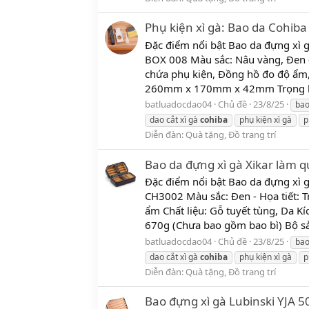
Phụ kiện xì gà: Bao da Cohiba
Đặc điểm nổi bật Bao da đựng xì 
BOX 008 Màu sắc: Nâu vàng, Đen - 
chứa phụ kiện, Đồng hồ đo độ ẩm, K
260mm x 170mm x 42mm Trọng lư
batluadocdao04
Chủ đề
23/8/25
ba
dao cắt xì gà
cohiba
phụ kiện xì gà
p
Diễn đàn:
Quà tặng, Đồ trang trí
Bao da đựng xì gà Xikar làm 
Đặc điểm nổi bật Bao da đựng xì
CH3002 Màu sắc: Đen - Họa tiết: T
ẩm Chất liệu: Gỗ tuyết tùng, Da
670g (Chưa bao gồm bao bì) Bộ s
batluadocdao04
Chủ đề
23/8/25
ba
dao cắt xì gà
cohiba
phụ kiện xì gà
p
Diễn đàn:
Quà tặng, Đồ trang trí
Bao đựng xì gà Lubinski YJA 5