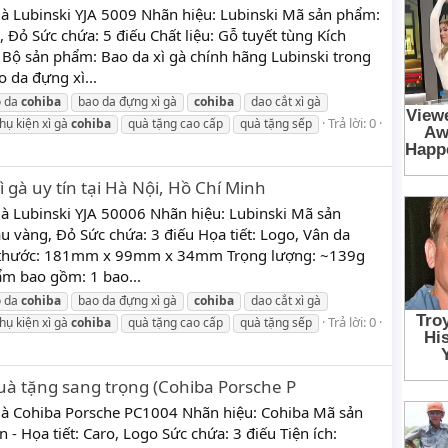
gà Lubinski YJA 5009 Nhãn hiệu: Lubinski Mã sản phẩm:
 Đỏ Sức chứa: 5 điếu Chất liệu: Gỗ tuyết tùng Kích
 sản phẩm: Bao da xì gà chính hãng Lubinski trong
 da đựng xì...
o da
cohiba
bao da đựng xì gà
cohiba
dao cắt xì gà
Trả lời: 0
hụ kiện xì gà
cohiba
quà tặng cao cấp
quà tặng sếp
 gà uy tín tại Hà Nội, Hồ Chí Minh
gà Lubinski YJA 50006 Nhãn hiệu: Lubinski Mã sản
 vàng, Đỏ Sức chứa: 3 điếu Họa tiết: Logo, Vân da
ích thước: 181mm x 99mm x 34mm Trọng lượng: ~139g
m bao gồm: 1 bao...
o da
cohiba
bao da đựng xì gà
cohiba
dao cắt xì gà
Trả lời: 0
hụ kiện xì gà
cohiba
quà tặng cao cấp
quà tặng sếp
quà tặng sang trọng (Cohiba Porsche P
gà Cohiba Porsche PC1004 Nhãn hiệu: Cohiba Mã sản
- Họa tiết: Caro, Logo Sức chứa: 3 điếu Tiện ích: