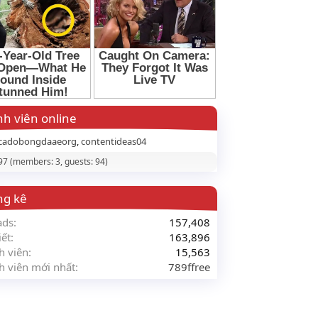
h viên online
cadobongdaaeorg
contentideas04
 97 (members: 3, guests: 94)
ng kê
ads
157,408
iết
163,896
h viên
15,563
h viên mới nhất
789ffree