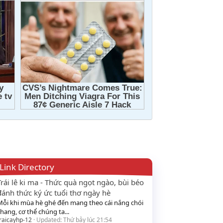
Link Directory
Trái lê ki ma - Thức quà ngọt ngào, bùi béo
đánh thức ký ức tuổi thơ ngày hè
Mỗi khi mùa hè ghé đến mang theo cái nắng chói
hang, cơ thể chúng ta...
raicayhp-12
Updated:
Thứ bảy lúc 21:54