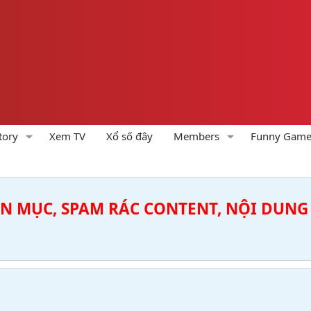
tory
Xem TV
Xổ số đây
Members
Funny Gam
ÊN MỤC, SPAM RÁC CONTENT, NỘI DUNG 