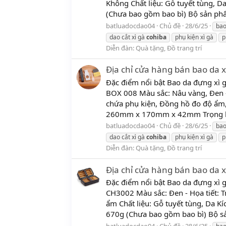
Không Chất liệu: Gỗ tuyết tùng,
(Chưa bao gồm bao bì) Bộ sản phẩ
batluadocdao04
Chủ đề
28/6/25
ba
dao cắt xì gà
cohiba
phụ kiện xì gà
p
Diễn đàn:
Quà tặng, Đồ trang trí
Địa chỉ cửa hàng bán bao da xì
Đặc điểm nổi bật Bao da đựng xì 
BOX 008 Màu sắc: Nâu vàng, Đen - 
chứa phụ kiện, Đồng hồ đo độ ẩm, K
260mm x 170mm x 42mm Trọng lư
batluadocdao04
Chủ đề
28/6/25
ba
dao cắt xì gà
cohiba
phụ kiện xì gà
p
Diễn đàn:
Quà tặng, Đồ trang trí
Địa chỉ cửa hàng bán bao da xì
Đặc điểm nổi bật Bao da đựng xì
CH3002 Màu sắc: Đen - Họa tiết: T
ẩm Chất liệu: Gỗ tuyết tùng, Da
670g (Chưa bao gồm bao bì) Bộ s