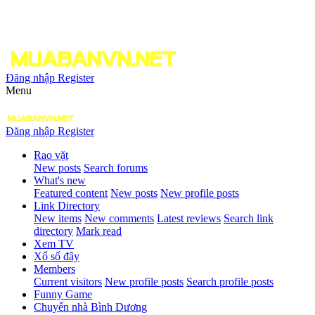
Đăng nhập
Register
Menu
Đăng nhập
Register
Rao vặt
New posts
Search forums
What's new
Featured content
New posts
New profile posts
Link Directory
New items
New comments
Latest reviews
Search link
directory
Mark read
Xem TV
Xổ số đây
Members
Current visitors
New profile posts
Search profile posts
Funny Game
Chuyển nhà Bình Dương