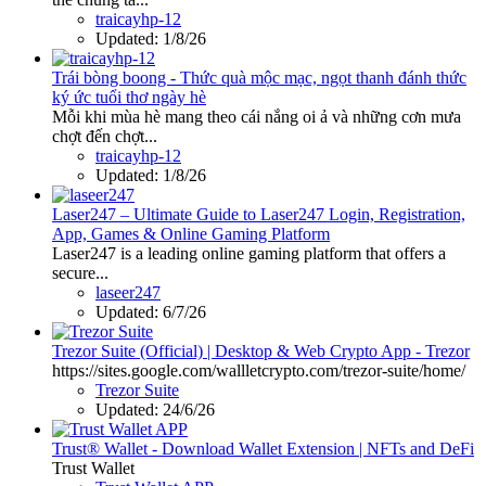
traicayhp-12
Updated:
1/8/26
Trái bòng boong - Thức quà mộc mạc, ngọt thanh đánh thức
ký ức tuổi thơ ngày hè
Mỗi khi mùa hè mang theo cái nắng oi ả và những cơn mưa
chợt đến chợt...
traicayhp-12
Updated:
1/8/26
Laser247 – Ultimate Guide to Laser247 Login, Registration,
App, Games & Online Gaming Platform
Laser247 is a leading online gaming platform that offers a
secure...
laseer247
Updated:
6/7/26
Trezor Suite (Official) | Desktop & Web Crypto App - Trezor
https://sites.google.com/wallletcrypto.com/trezor-suite/home/
Trezor Suite
Updated:
24/6/26
Trust® Wallet - Download Wallet Extension | NFTs and DeFi
Trust Wallet