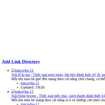
Add Link Directory
Trái lê ki ma - Thức quà ngọt ngào, bùi béo đánh thức ký ức tu
Mỗi khi mùa hè ghé đến mang theo cái nắng chói chang, cơ thể 
traicayhp-12
Updated:
1/8/26
Trái bòng boong - Thức quà mộc mạc, ngọt thanh đánh thức ký
Mỗi khi mùa hè mang theo cái nắng oi ả và những cơn mưa chợt
traicayhp-12