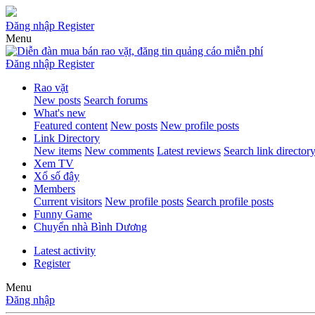
Đăng nhập
Register
Menu
Đăng nhập
Register
Rao vặt
New posts
Search forums
What's new
Featured content
New posts
New profile posts
Link Directory
New items
New comments
Latest reviews
Search link director
Xem TV
Xổ số đây
Members
Current visitors
New profile posts
Search profile posts
Funny Game
Chuyển nhà Bình Dương
Latest activity
Register
Menu
Đăng nhập