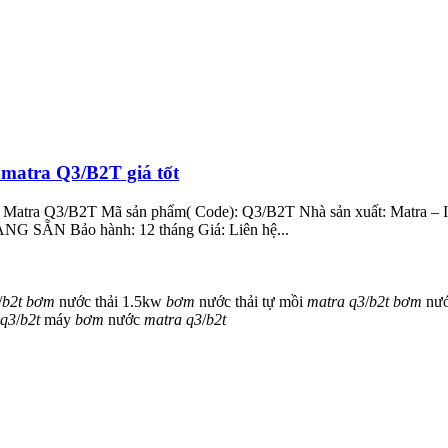
matra Q3/B2T giá tốt
i Matra Q3/B2T Mã sản phẩm( Code): Q3/B2T Nhà sản xuất: Matra – I
ÀNG SẴN Bảo hành: 12 tháng Giá: Liên hệ...
/
b2t
bơm
nước thải 1.5kw
bơm
nước thải tự mồi
matra
q3
/
b2t
bơm
nướ
q3
/
b2t
máy
bơm
nước
matra
q3
/
b2t