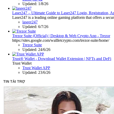
Updated:
1/8/26
Laser247 – Ultimate Guide to Laser247 Login, Registration,
Laser247 is a leading online gaming platform that offers a secur
laseer247
Updated:
6/7/26
Trezor Suite (Official) | Desktop & Web Crypto App - Trezor
https://sites.google.com/wallletcrypto.com/trezor-suite/home/
Trezor Suite
Updated:
24/6/26
Trust® Wallet - Download Wallet Extension | NFTs and DeFi
Trust Wallet
Trust Wallet APP
Updated:
23/6/26