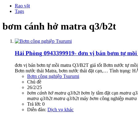
Rao vặt
Tags
bơm cánh hở matra q3/b2t
Hải Phòng
0943399919- đơn vị bán bơm tự mồi 
đơn vị bán bơm tự mồi matra Q3/B2T giá tốt Bơm nước tự mồ
Bơm nước thải Matra, bơm nước thải đặt cạn,… Tình trạng: H
Bơm công nghiệp Tsurumi
Chủ đề
26/2/25
bơm
cánh
hở
matra
q3
/
b2t
bơm
ly tâm đặt cạn
matra
q3
matra
q3
/
b2t
matra
q3
/
b2t
máy
bơm
công nghiệp
matra
Trả lời: 0
Diễn đàn:
Dịch vụ khác