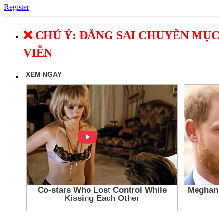
Register
❌ CHÚ Ý: ĐĂNG SAI CHUYÊN MỤC
VIỄN