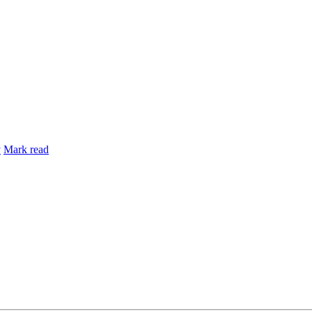
y
Mark read