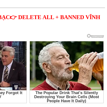
BẠC👉 DELETE ALL + BANNED VĨNH