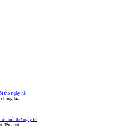
ổi thơ ngày hè
chúng ta...
 ức tuổi thơ ngày hè
 đến chợt...