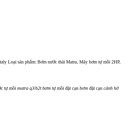
taly Loại sản phẩm: Bơm nước thải Matra, Máy bơm tự mồi 2HP,
c tự mồi
matra
q3
/
b2t
bơm
tự mồi đặt cạn
bơm
đặt cạn
cánh
hở