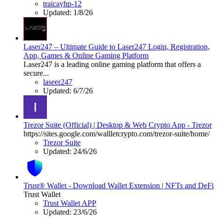
traicayhp-12
Updated:
1/8/26
Laser247 – Ultimate Guide to Laser247 Login, Registration,
App, Games & Online Gaming Platform
Laser247 is a leading online gaming platform that offers a
secure...
laseer247
Updated:
6/7/26
Trezor Suite (Official) | Desktop & Web Crypto App - Trezor
https://sites.google.com/wallletcrypto.com/trezor-suite/home/
Trezor Suite
Updated:
24/6/26
Trust® Wallet - Download Wallet Extension | NFTs and DeFi
Trust Wallet
Trust Wallet APP
Updated:
23/6/26