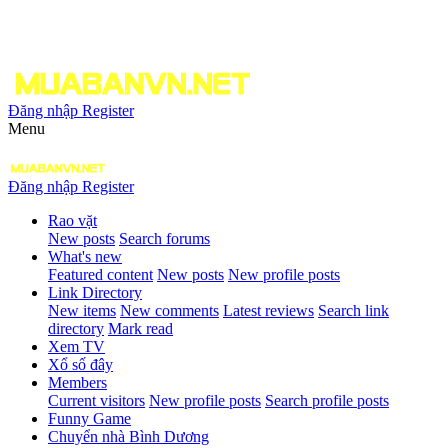
Đăng nhập
Register
Menu
Đăng nhập
Register
Rao vặt
New posts
Search forums
What's new
Featured content
New posts
New profile posts
Link Directory
New items
New comments
Latest reviews
Search link
directory
Mark read
Xem TV
Xổ số đây
Members
Current visitors
New profile posts
Search profile posts
Funny Game
Chuyển nhà Bình Dương