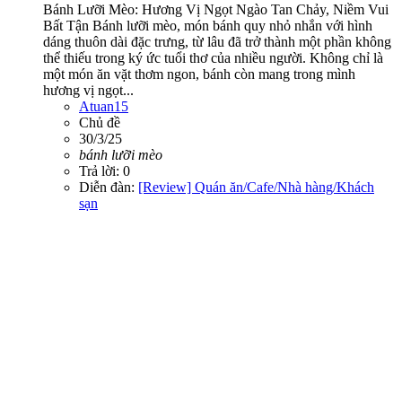
Bánh Lưỡi Mèo: Hương Vị Ngọt Ngào Tan Chảy, Niềm Vui
Bất Tận Bánh lưỡi mèo, món bánh quy nhỏ nhắn với hình
dáng thuôn dài đặc trưng, từ lâu đã trở thành một phần không
thể thiếu trong ký ức tuổi thơ của nhiều người. Không chỉ là
một món ăn vặt thơm ngon, bánh còn mang trong mình
hương vị ngọt...
Atuan15
Chủ đề
30/3/25
bánh
lưỡi
mèo
Trả lời: 0
Diễn đàn:
[Review] Quán ăn/Cafe/Nhà hàng/Khách
sạn