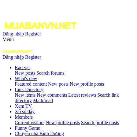
Đăng nhập
Register
Menu
Đăng nhập
Register
Rao vặt
New posts
Search forums
What's new
Featured content
New posts
New profile posts
Link Directory
New items
New comments
Latest reviews
Search link
directory
Mark read
Xem TV
Xổ số đây
Members
Current visitors
New profile posts
Search profile posts
Funny Game
Chuyển nhà Bình Dương