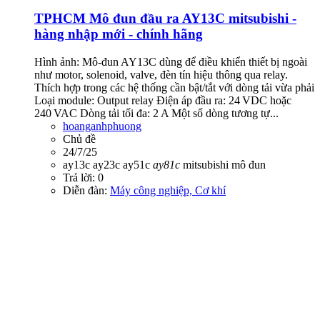
TPHCM
Mô đun đầu ra AY13C mitsubishi -
hàng nhập mới - chính hãng
Hình ảnh: Mô‑đun AY13C dùng để điều khiển thiết bị ngoài
như motor, solenoid, valve, đèn tín hiệu thông qua relay.
Thích hợp trong các hệ thống cần bật/tắt với dòng tải vừa phải
Loại module: Output relay Điện áp đầu ra: 24 VDC hoặc
240 VAC Dòng tải tối đa: 2 A Một số dòng tương tự...
hoanganhphuong
Chủ đề
24/7/25
ay13c
ay23c
ay51c
ay81c
mitsubishi
mô đun
Trả lời: 0
Diễn đàn:
Máy công nghiệp, Cơ khí