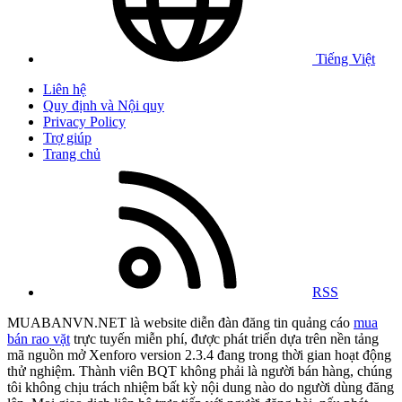
Tiếng Việt
Liên hệ
Quy định và Nội quy
Privacy Policy
Trợ giúp
Trang chủ
RSS
MUABANVN.NET là website diễn đàn đăng tin quảng cáo
mua
bán rao vặt
trực tuyến miễn phí, được phát triển dựa trên nền tảng
mã nguồn mở Xenforo version 2.3.4 đang trong thời gian hoạt động
thử nghiệm. Thành viên BQT không phải là người bán hàng, chúng
tôi không chịu trách nhiệm bất kỳ nội dung nào do người dùng đăng