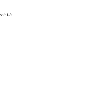
sbtb1-8t