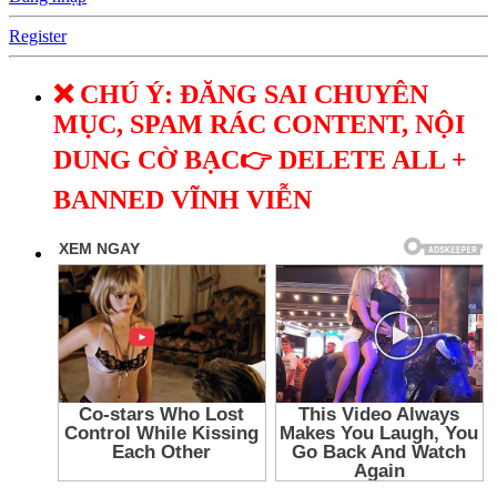
Register
❌ CHÚ Ý: ĐĂNG SAI CHUYÊN
MỤC, SPAM RÁC CONTENT, NỘI
DUNG CỜ BẠC👉 DELETE ALL +
BANNED VĨNH VIỄN