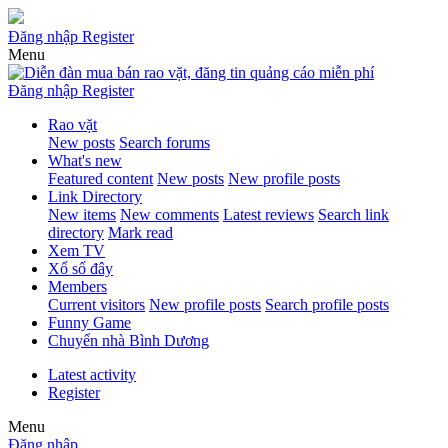
Đăng nhập
Register
Menu
Đăng nhập
Register
Rao vặt
New posts
Search forums
What's new
Featured content
New posts
New profile posts
Link Directory
New items
New comments
Latest reviews
Search link
directory
Mark read
Xem TV
Xổ số đây
Members
Current visitors
New profile posts
Search profile posts
Funny Game
Chuyển nhà Bình Dương
Latest activity
Register
Menu
Đăng nhập