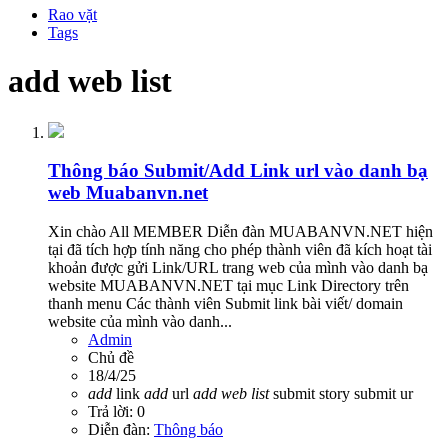
Rao vặt
Tags
add web list
Thông báo
Submit/Add Link url vào danh bạ
web Muabanvn.net
Xin chào All MEMBER Diễn đàn MUABANVN.NET hiện
tại đã tích hợp tính năng cho phép thành viên đã kích hoạt tài
khoản được gửi Link/URL trang web của mình vào danh bạ
website MUABANVN.NET tại mục Link Directory trên
thanh menu Các thành viên Submit link bài viết/ domain
website của mình vào danh...
Admin
Chủ đề
18/4/25
add
link
add
url
add
web
list
submit story
submit ur
Trả lời: 0
Diễn đàn:
Thông báo