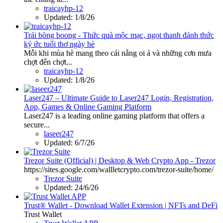
traicayhp-12
Updated:
1/8/26
Trái bòng boong - Thức quà mộc mạc, ngọt thanh đánh thức
ký ức tuổi thơ ngày hè
Mỗi khi mùa hè mang theo cái nắng oi ả và những cơn mưa
chợt đến chợt...
traicayhp-12
Updated:
1/8/26
Laser247 – Ultimate Guide to Laser247 Login, Registration,
App, Games & Online Gaming Platform
Laser247 is a leading online gaming platform that offers a
secure...
laseer247
Updated:
6/7/26
Trezor Suite (Official) | Desktop & Web Crypto App - Trezor
https://sites.google.com/wallletcrypto.com/trezor-suite/home/
Trezor Suite
Updated:
24/6/26
Trust® Wallet - Download Wallet Extension | NFTs and DeFi
Trust Wallet