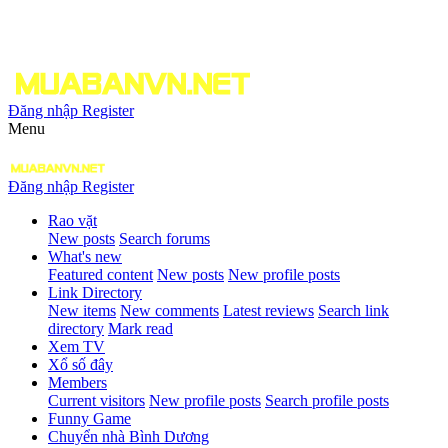
Đăng nhập
Register
Menu
Đăng nhập
Register
Rao vặt
New posts
Search forums
What's new
Featured content
New posts
New profile posts
Link Directory
New items
New comments
Latest reviews
Search link
directory
Mark read
Xem TV
Xổ số đây
Members
Current visitors
New profile posts
Search profile posts
Funny Game
Chuyển nhà Bình Dương