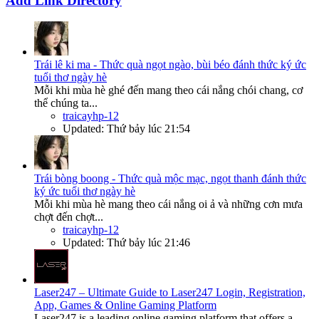
Add Link Directory
Trái lê ki ma - Thức quà ngọt ngào, bùi béo đánh thức ký ức
tuổi thơ ngày hè
Mỗi khi mùa hè ghé đến mang theo cái nắng chói chang, cơ
thể chúng ta...
traicayhp-12
Updated:
Thứ bảy lúc 21:54
Trái bòng boong - Thức quà mộc mạc, ngọt thanh đánh thức
ký ức tuổi thơ ngày hè
Mỗi khi mùa hè mang theo cái nắng oi ả và những cơn mưa
chợt đến chợt...
traicayhp-12
Updated:
Thứ bảy lúc 21:46
Laser247 – Ultimate Guide to Laser247 Login, Registration,
App, Games & Online Gaming Platform
Laser247 is a leading online gaming platform that offers a