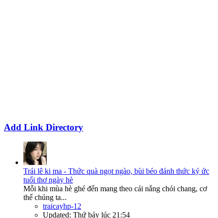
Add Link Directory
Trái lê ki ma - Thức quà ngọt ngào, bùi béo đánh thức ký ức
tuổi thơ ngày hè
Mỗi khi mùa hè ghé đến mang theo cái nắng chói chang, cơ
thể chúng ta...
traicayhp-12
Updated:
Thứ bảy lúc 21:54