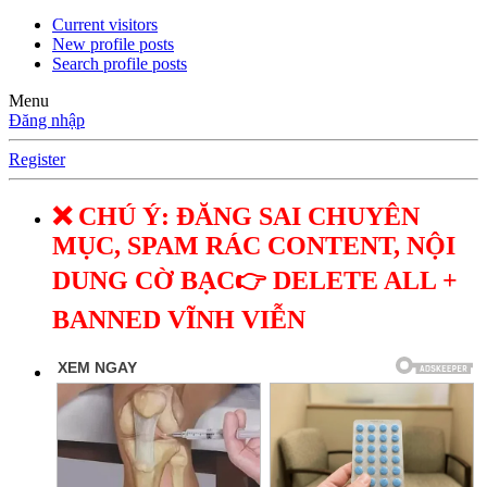
Current visitors
New profile posts
Search profile posts
Menu
Đăng nhập
Register
❌ CHÚ Ý: ĐĂNG SAI CHUYÊN
MỤC, SPAM RÁC CONTENT, NỘI
DUNG CỜ BẠC👉 DELETE ALL +
BANNED VĨNH VIỄN