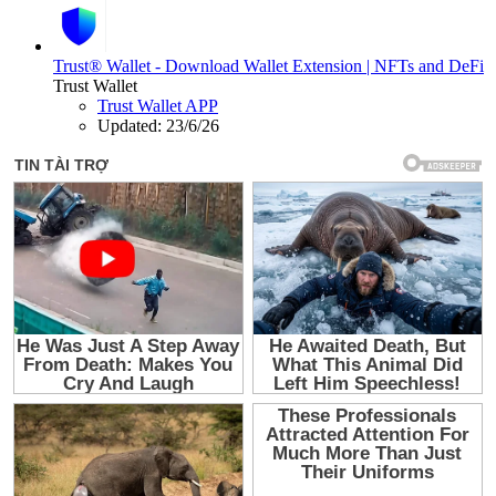
Trust® Wallet - Download Wallet Extension | NFTs and DeFi
Trust Wallet
Trust Wallet APP
Updated:
23/6/26