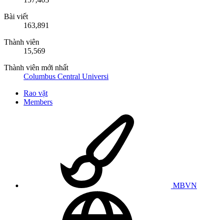
Bài viết
163,891
Thành viên
15,569
Thành viên mới nhất
Columbus Central Universi
Rao vặt
Members
MBVN