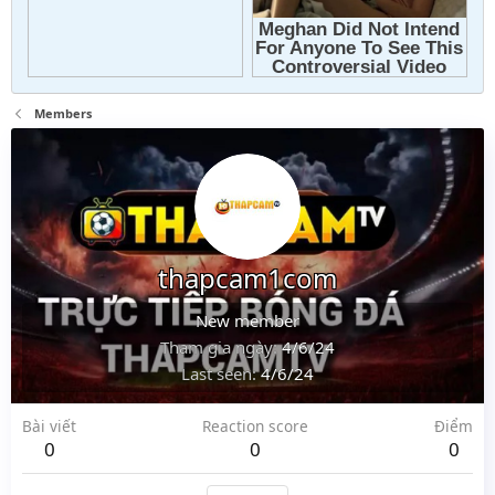
Members
thapcam1com
New member
Tham gia ngày
4/6/24
Last seen
4/6/24
Bài viết
Reaction score
Điểm
0
0
0