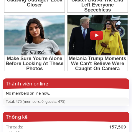
Thành viên online
No members online now.
Total: 475 (members: 0, guests: 475)
Thống kê
Threads
157,509