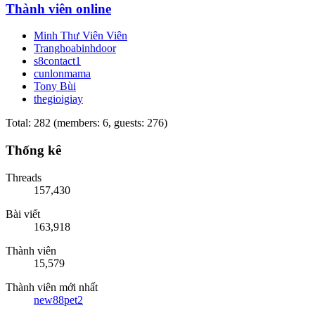
Thành viên online
Minh Thư Viên Viên
Tranghoabinhdoor
s8contact1
cunlonmama
Tony Bùi
thegioigiay
Total: 282 (members: 6, guests: 276)
Thống kê
Threads
157,430
Bài viết
163,918
Thành viên
15,579
Thành viên mới nhất
new88pet2