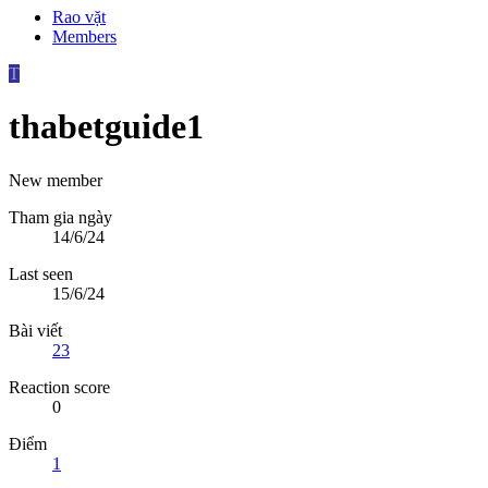
Rao vặt
Members
T
thabetguide1
New member
Tham gia ngày
14/6/24
Last seen
15/6/24
Bài viết
23
Reaction score
0
Điểm
1