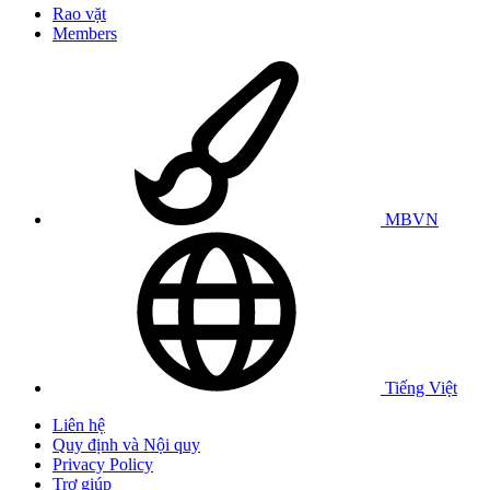
Rao vặt
Members
MBVN
Tiếng Việt
Liên hệ
Quy định và Nội quy
Privacy Policy
Trợ giúp