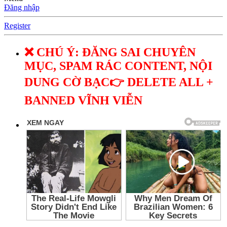
Đăng nhập
Register
❌ CHÚ Ý: ĐĂNG SAI CHUYÊN
MỤC, SPAM RÁC CONTENT, NỘI
DUNG CỜ BẠC👉 DELETE ALL +
BANNED VĨNH VIỄN