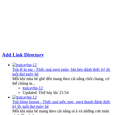
Add Link Directory
Trái lê ki ma - Thức quà ngọt ngào, bùi béo đánh thức ký ức
tuổi thơ ngày hè
Mỗi khi mùa hè ghé đến mang theo cái nắng chói chang, cơ
thể chúng ta...
traicayhp-12
Updated:
Thứ bảy lúc 21:54
Trái bòng boong - Thức quà mộc mạc, ngọt thanh đánh thức
ký ức tuổi thơ ngày hè
Mỗi khi mùa hè mang theo cái nắng oi ả và những cơn mưa