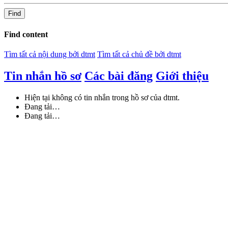
Find
Find content
Tìm tất cả nội dung bởi dtmt
Tìm tất cả chủ đề bởi dtmt
Tin nhắn hồ sơ
Các bài đăng
Giới thiệu
Hiện tại không có tin nhắn trong hồ sơ của dtmt.
Đang tải…
Đang tải…