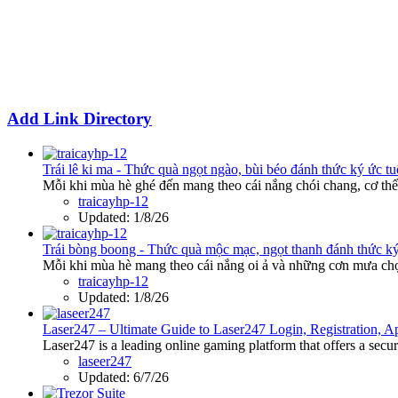
Add Link Directory
Trái lê ki ma - Thức quà ngọt ngào, bùi béo đánh thức ký ức tu
Mỗi khi mùa hè ghé đến mang theo cái nắng chói chang, cơ thể 
traicayhp-12
Updated:
1/8/26
Trái bòng boong - Thức quà mộc mạc, ngọt thanh đánh thức ký
Mỗi khi mùa hè mang theo cái nắng oi ả và những cơn mưa chợt
traicayhp-12
Updated:
1/8/26
Laser247 – Ultimate Guide to Laser247 Login, Registration,
Laser247 is a leading online gaming platform that offers a secur
laseer247
Updated:
6/7/26