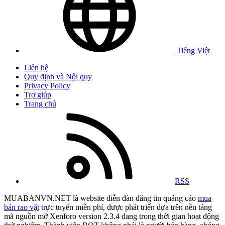
Tiếng Việt
Liên hệ
Quy định và Nội quy
Privacy Policy
Trợ giúp
Trang chủ
RSS
MUABANVN.NET là website diễn đàn đăng tin quảng cáo
mua
bán rao vặt
trực tuyến miễn phí, được phát triển dựa trên nền tảng
mã nguồn mở Xenforo version 2.3.4 đang trong thời gian hoạt động