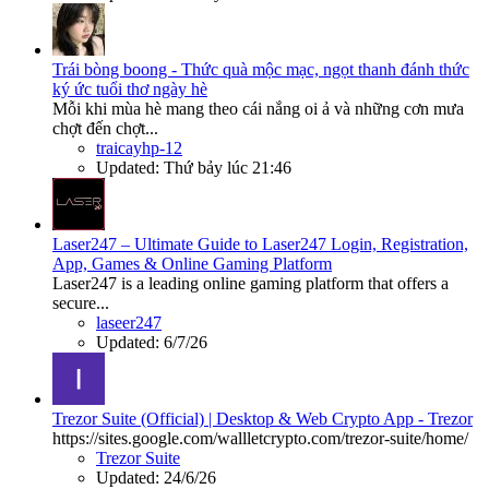
Trái bòng boong - Thức quà mộc mạc, ngọt thanh đánh thức
ký ức tuổi thơ ngày hè
Mỗi khi mùa hè mang theo cái nắng oi ả và những cơn mưa
chợt đến chợt...
traicayhp-12
Updated:
Thứ bảy lúc 21:46
Laser247 – Ultimate Guide to Laser247 Login, Registration,
App, Games & Online Gaming Platform
Laser247 is a leading online gaming platform that offers a
secure...
laseer247
Updated:
6/7/26
Trezor Suite (Official) | Desktop & Web Crypto App - Trezor
https://sites.google.com/wallletcrypto.com/trezor-suite/home/
Trezor Suite
Updated:
24/6/26