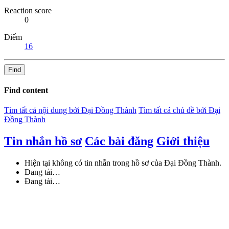
Reaction score
0
Điểm
16
Find
Find content
Tìm tất cả nội dung bởi Đại Đồng Thành
Tìm tất cả chủ đề bởi Đại
Đồng Thành
Tin nhắn hồ sơ
Các bài đăng
Giới thiệu
Hiện tại không có tin nhắn trong hồ sơ của Đại Đồng Thành.
Đang tải…
Đang tải…