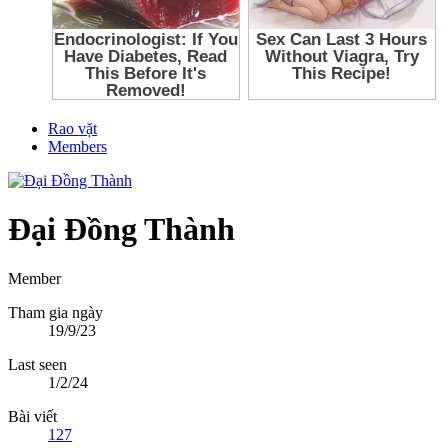
Rao vặt
Members
Đại Đồng Thành
Member
Tham gia ngày
19/9/23
Last seen
1/2/24
Bài viết
127