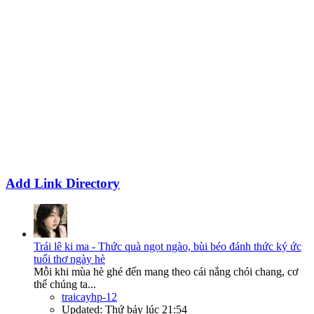
Add Link Directory
Trái lê ki ma - Thức quà ngọt ngào, bùi béo đánh thức ký ức
tuổi thơ ngày hè
Mỗi khi mùa hè ghé đến mang theo cái nắng chói chang, cơ
thể chúng ta...
traicayhp-12
Updated:
Thứ bảy lúc 21:54