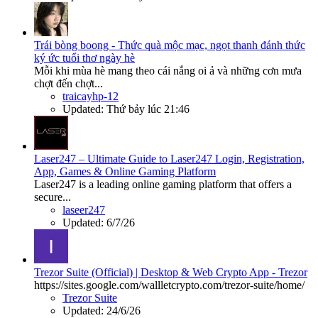
Trái bòng boong - Thức quà mộc mạc, ngọt thanh đánh thức
ký ức tuổi thơ ngày hè
Mỗi khi mùa hè mang theo cái nắng oi ả và những cơn mưa
chợt đến chợt...
traicayhp-12
Updated:
Thứ bảy lúc 21:46
Laser247 – Ultimate Guide to Laser247 Login, Registration,
App, Games & Online Gaming Platform
Laser247 is a leading online gaming platform that offers a
secure...
laseer247
Updated:
6/7/26
Trezor Suite (Official) | Desktop & Web Crypto App - Trezor
https://sites.google.com/wallletcrypto.com/trezor-suite/home/
Trezor Suite
Updated:
24/6/26