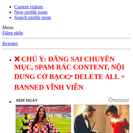
Current visitors
New profile posts
Search profile posts
Menu
Đăng nhập
Register
❌ CHÚ Ý: ĐĂNG SAI CHUYÊN
MỤC, SPAM RÁC CONTENT, NỘI
DUNG CỜ BẠC👉 DELETE ALL +
BANNED VĨNH VIỄN