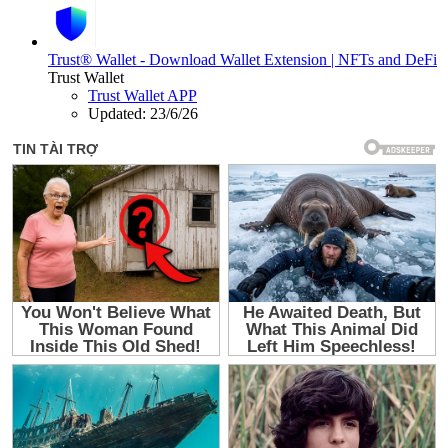
Trust® Wallet - Download Wallet Extension | NFTs and DeFi
Trust Wallet
Trust Wallet APP
Updated:
23/6/26