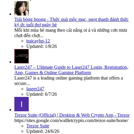
Trái bòng boong - Thức quà mộc mạc, ngọt thanh đánh thức
ký ức tuổi thơ ngày hè
Mỗi khi mùa hè mang theo cái nắng oi ả và những cơn mưa
chợt đến chợt...
traicayhp-12
Updated:
1/8/26
Laser247 – Ultimate Guide to Laser247 Login, Registration,
App, Games & Online Gaming Platform
Laser247 is a leading online gaming platform that offers a
secure...
laseer247
Updated:
6/7/26
Trezor Suite (Official) | Desktop & Web Crypto App - Trezor
https://sites.google.com/wallletcrypto.com/trezor-suite/home/
Trezor Suite
Updated:
24/6/26