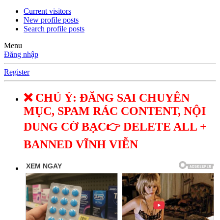
Current visitors
New profile posts
Search profile posts
Menu
Đăng nhập
Register
❌ CHÚ Ý: ĐĂNG SAI CHUYÊN
MỤC, SPAM RÁC CONTENT, NỘI
DUNG CỜ BẠC👉 DELETE ALL +
BANNED VĨNH VIỄN