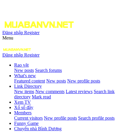
Đăng nhập
Register
Menu
Đăng nhập
Register
Rao vặt
New posts
Search forums
What's new
Featured content
New posts
New profile posts
Link Directory
New items
New comments
Latest reviews
Search link
directory
Mark read
Xem TV
Xổ số đây
Members
Current visitors
New profile posts
Search profile posts
Funny Game
Chuyển nhà Bình Dương