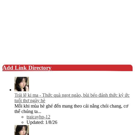
Add Link Directory
Trái lê ki ma - Thức quà ngọt ngào, bùi béo đánh thức ký ức
tuổi thơ ngày hè
Mỗi khi mùa hè ghé đến mang theo cái nắng chói chang, cơ
thể chúng ta...
traicayhp-12
Updated:
1/8/26