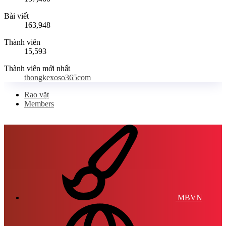
Bài viết
163,948
Thành viên
15,593
Thành viên mới nhất
thongkexoso365com
Rao vặt
Members
MBVN