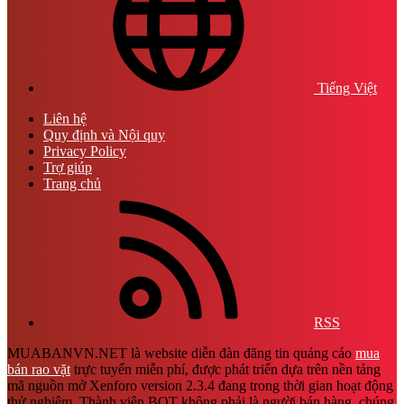
Tiếng Việt
Liên hệ
Quy định và Nội quy
Privacy Policy
Trợ giúp
Trang chủ
RSS
MUABANVN.NET là website diễn đàn đăng tin quảng cáo
mua
bán rao vặt
trực tuyến miễn phí, được phát triển dựa trên nền tảng
mã nguồn mở Xenforo version 2.3.4 đang trong thời gian hoạt động
thử nghiệm. Thành viên BQT không phải là người bán hàng, chúng