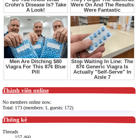
Thành viên online
No members online now.
Total: 173 (members: 1, guests: 172)
Thống kê
Threads
157,460