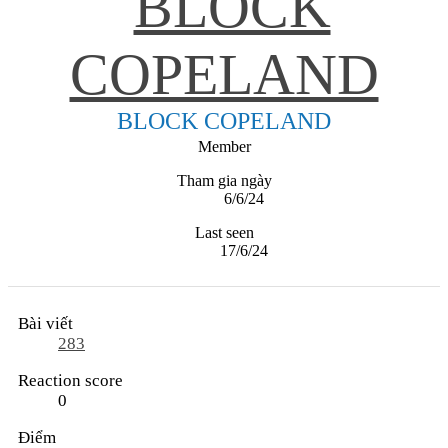
BLOCK COPELAND
Member
Tham gia ngày
6/6/24
Last seen
17/6/24
Bài viết
283
Reaction score
0
Điểm