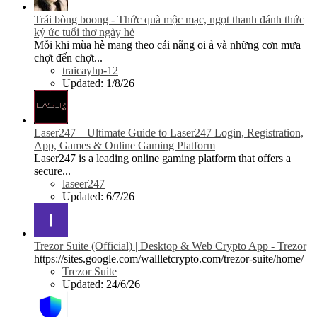
Trái bòng boong - Thức quà mộc mạc, ngọt thanh đánh thức
ký ức tuổi thơ ngày hè
Mỗi khi mùa hè mang theo cái nắng oi ả và những cơn mưa
chợt đến chợt...
traicayhp-12
Updated:
1/8/26
Laser247 – Ultimate Guide to Laser247 Login, Registration,
App, Games & Online Gaming Platform
Laser247 is a leading online gaming platform that offers a
secure...
laseer247
Updated:
6/7/26
Trezor Suite (Official) | Desktop & Web Crypto App - Trezor
https://sites.google.com/wallletcrypto.com/trezor-suite/home/
Trezor Suite
Updated:
24/6/26