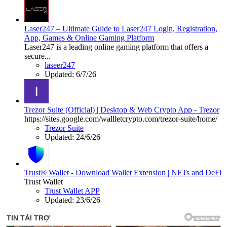
Laser247 – Ultimate Guide to Laser247 Login, Registration,
App, Games & Online Gaming Platform
Laser247 is a leading online gaming platform that offers a
secure...
laseer247
Updated:
6/7/26
Trezor Suite (Official) | Desktop & Web Crypto App - Trezor
https://sites.google.com/wallletcrypto.com/trezor-suite/home/
Trezor Suite
Updated:
24/6/26
Trust® Wallet - Download Wallet Extension | NFTs and DeFi
Trust Wallet
Trust Wallet APP
Updated:
23/6/26