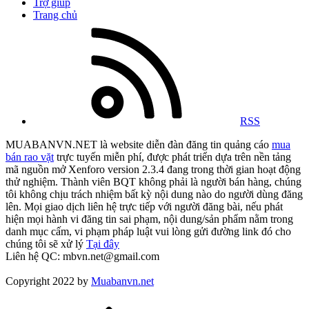
Trợ giúp
Trang chủ
RSS
MUABANVN.NET là website diễn đàn đăng tin quảng cáo
mua
bán rao vặt
trực tuyến miễn phí, được phát triển dựa trên nền tảng
mã nguồn mở Xenforo version 2.3.4 đang trong thời gian hoạt động
thử nghiệm. Thành viên BQT không phải là người bán hàng, chúng
tôi không chịu trách nhiệm bất kỳ nội dung nào do người dùng đăng
lên. Mọi giao dịch liên hệ trực tiếp với người đăng bài, nếu phát
hiện mọi hành vi đăng tin sai phạm, nội dung/sản phẩm nằm trong
danh mục cấm, vi phạm pháp luật vui lòng gửi đường link đó cho
chúng tôi sẽ xử lý
Tại đây
Liên hệ QC: mbvn.net@gmail.com
Copyright 2022 by
Muabanvn.net