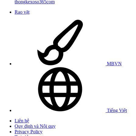
thongkexoso365com
Rao vặt
MBVN
Tiếng Việt
Liên hệ
Quy định và Nội quy
Privacy Policy