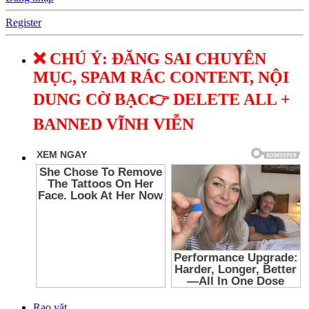
Register
❌ CHÚ Ý: ĐĂNG SAI CHUYÊN
MỤC, SPAM RÁC CONTENT, NỘI
DUNG CỜ BẠC👉 DELETE ALL +
BANNED VĨNH VIỄN
Rao vặt