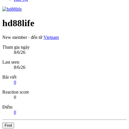
hd88life
New member
·
đến từ
Vietnam
Tham gia ngày
8/6/26
Last seen
8/6/26
Bài viết
0
Reaction score
0
Điểm
0
Find