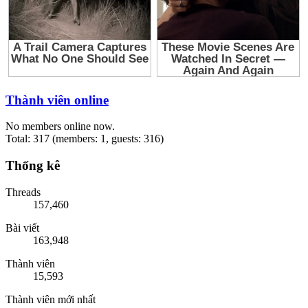
Thành viên online
No members online now.
Total: 317 (members: 1, guests: 316)
Thống kê
Threads
157,460
Bài viết
163,948
Thành viên
15,593
Thành viên mới nhất