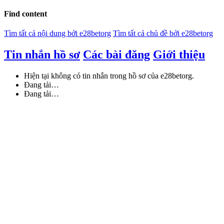
Find content
Tìm tất cả nội dung bởi e28betorg
Tìm tất cả chủ đề bởi e28betorg
Tin nhắn hồ sơ
Các bài đăng
Giới thiệu
Hiện tại không có tin nhắn trong hồ sơ của e28betorg.
Đang tải…
Đang tải…