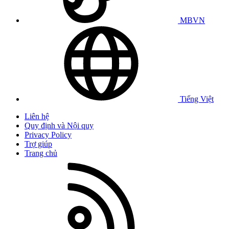
MBVN
Tiếng Việt
Liên hệ
Quy định và Nội quy
Privacy Policy
Trợ giúp
Trang chủ