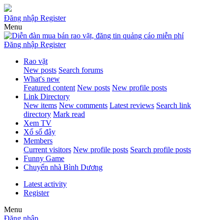
Đăng nhập
Register
Menu
Đăng nhập
Register
Rao vặt
New posts
Search forums
What's new
Featured content
New posts
New profile posts
Link Directory
New items
New comments
Latest reviews
Search link
directory
Mark read
Xem TV
Xổ số đây
Members
Current visitors
New profile posts
Search profile posts
Funny Game
Chuyển nhà Bình Dương
Latest activity
Register
Menu
Đăng nhập