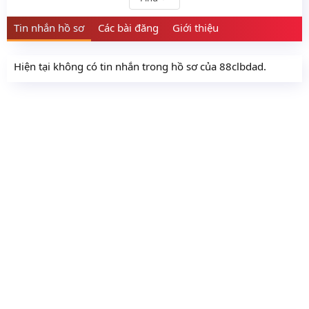
Tin nhắn hồ sơ
Các bài đăng
Giới thiệu
Hiện tại không có tin nhắn trong hồ sơ của 88clbdad.