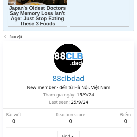
Rao vặt
88clbdad
New member
·
đến từ
Hà Nội, Việt Nam
Tham gia ngày
15/9/24
Last seen
25/9/24
Bài viết
Reaction score
Điểm
0
0
0
Find