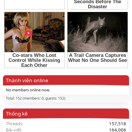
Thành viên online
No members online now.
Total: 152 (members: 0, guests: 152)
Thống kê
Threads
157,518
Bài viết
164,006